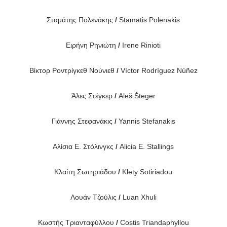
Σταμάτης Πολενάκης
/
Stamatis Polenakis
Ειρήνη Ρηνιώτη
/
Irene Rinioti
Βίκτορ Ροντρίγκεθ Νούνιεθ
/
Víctor Rodríguez Núñez
Άλες Στέγκερ
/
Aleš Šteger
Γιάννης Στεφανάκις
/
Yannis Stefanakis
Αλίσια Ε. Στόλινγκς
/
Alicia E. Stallings
Κλαίτη Σωτηριάδου
/
Klety Sotiriadou
Λουάν Τζούλις
/
Luan Xhuli
Κωστής Τριανταφύλλου
/
Costis Triandaphyllou