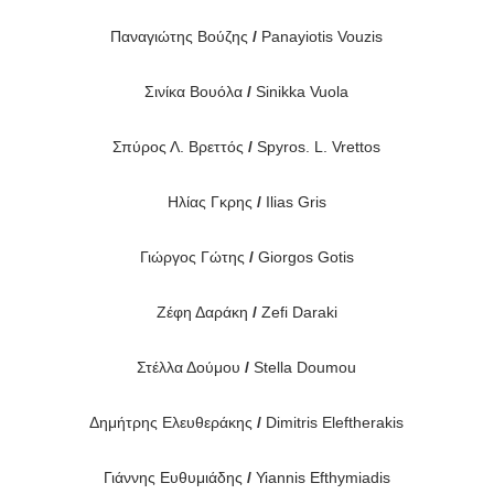
Παναγιώτης Βούζης
/
Panayiotis Vouzis
Σινίκα Βουόλα
/
Sinikka Vuola
Σπύρος Λ. Βρεττός
/
Spyros. L. Vrettos
Ηλίας Γκρης
/
Ilias Gris
Γιώργος Γώτης
/
Giorgos Gotis
Ζέφη Δαράκη
/
Zefi Daraki
Στέλλα Δούμου
/
Stella Doumou
Δημήτρης Ελευθεράκης
/
Dimitris Eleftherakis
Γιάννης Ευθυμιάδης
/
Yiannis Efthymiadis