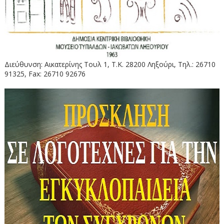
Διεύθυνση: Αικατερίνης Τουλ 1, Τ.Κ. 28200 Ληξούρι, Τηλ.: 26710
91325, Fax: 26710 92676