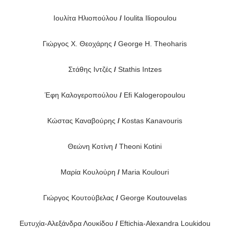
Ιουλίτα Ηλιοπούλου
/
Ioulita Iliopoulou
Γιώργος Χ. Θεοχάρης
/
George H. Theoharis
Στάθης Ιντζές
/
Stathis Intzes
Έφη Καλογεροπούλου
/
Efi Kalogeropoulou
Κώστας Καναβούρης
/
Kostas Kanavouris
Θεώνη Κοτίνη
/
Theoni Kotini
Μαρία Κουλούρη
/
Maria Koulouri
Γιώργος Κουτούβελας
/
George Koutouvelas
Ευτυχία-Αλεξάνδρα Λουκίδου
/
Eftichia-Alexandra Loukidou