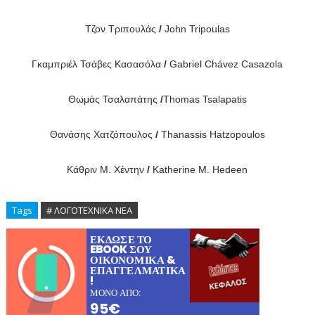
Τζον Τριπουλάς
/
John Tripoulas
Γκαμπριέλ Τσάβες Κασασόλα
/
Gabriel Chávez Casazola
Θωμάς Τσαλαπάτης
/
Thomas Tsalapatis
Θανάσης Χατζόπουλος
/
Thanassis Hatzopoulos
Κάθριν
M.
Χέντην
/
Katherine M. Hedeen
Tags
# ΛΟΓΟΤΕΧΝΙΚΑ ΝΕΑ