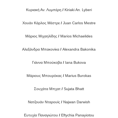
Κυριακή Αν. Λυμπέρη
/
Κiriaki An. Lyberi
Χουάν Κάρλος Μέστρε
/
Juan Carlos Mestre
Μάριος Μιχαηλίδης
/
Marios Michaelides
Αλεξάνδρα Μπακονίκα
/
Alexandra Bakonika
Γιάννα Μπούκοβα
/
Iana Bukova
Μάριους Μπουρόκας
/
Marius Burokas
Σουχάτα Μπχατ
/
Sujata Bhatt
Νατζουάν Νταρουίς
/
Najwan Darwish
Ευτυχία Παναγιώτου
/
Eftychia Panayiotou