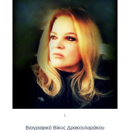
\
Βιογραφικό Βίκυς Δρακουλαράκου