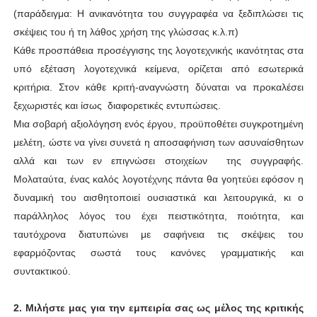
(παράδειγμα: Η ανικανότητα του συγγραφέα να ξεδιπλώσει τις
σκέψεις του ή τη λάθος χρήση της γλώσσας κ.λ.π)
Κάθε προσπάθεια προσέγγισης της λογοτεχνικής ικανότητας στα
υπό εξέταση λογοτεχνικά κείμενα, ορίζεται από εσωτερικά
κριτήρια. Στον κάθε κριτή-αναγνώστη δύναται να προκαλέσει
ξεχωριστές και ίσως διαφορετικές εντυπώσεις.
Μια σοβαρή αξιολόγηση ενός έργου, προϋποθέτει συγκροτημένη
μελέτη, ώστε να γίνει συνετά η αποσαφήνιση των ασυναίσθητων
αλλά και των εν επιγνώσει στοιχείων της συγγραφής.
Μολαταύτα, ένας καλός λογοτέχνης πάντα θα γοητεύει εφόσον η
δυναμική του αισθητοποιεί ουσιαστικά και λειτουργικά, κι ο
παράλληλος λόγος του έχει πειστικότητα, ποιότητα, και
ταυτόχρονα διατυπώνει με σαφήνεια τις σκέψεις του
εφαρμόζοντας σωστά τους κανόνες γραμματικής και
συντακτικού.
2.
Μιλήστε μας για την εμπειρία σας ως μέλος της κριτικής