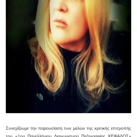
Συνεχίζουμε την παρουσίαση των μελών της κριτικής επιτροπής
του «1ου Πανελλήνιου Διαγωνισμού Πεζογραφίας ΚΕΦΑΛΟΣ»