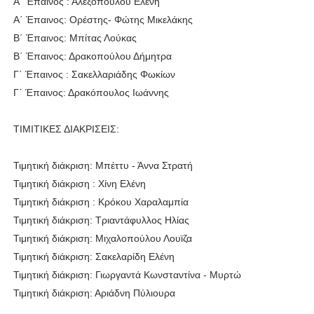
Α΄ Έπαινος : Αλεξοπούλου Ελένη
Α΄ Έπαινος: Ορέστης- Φώτης Μικελάκης
Β΄ Έπαινος: Μπίτας Λούκας
Β΄ Έπαινος: Δρακοπούλου Δήμητρα
Γ΄ Έπαινος : Σακελλαριάδης Φωκίων
Γ΄ Έπαινος: Δρακόπουλος Ιωάννης
ΤΙΜΙΤΙΚΕΣ ΔΙΑΚΡΙΣΕΙΣ:
Τιμητική διάκριση: Μπέττυ - Άννα Στρατή
Τιμητική διάκριση : Χίνη Ελένη
Τιμητική διάκριση : Κρόκου Χαραλαμπία
Τιμητική διάκριση: Τριαντάφυλλος Ηλίας
Τιμητική διάκριση: Μιχαλοπούλου Λουϊζα
Τιμητική διάκριση: Σακελαρίδη Ελένη
Τιμητική διάκριση: Γιωργαντά Κωνσταντίνα - Μυρτώ
Τιμητική διάκριση: Αριάδνη Πύλιουρα