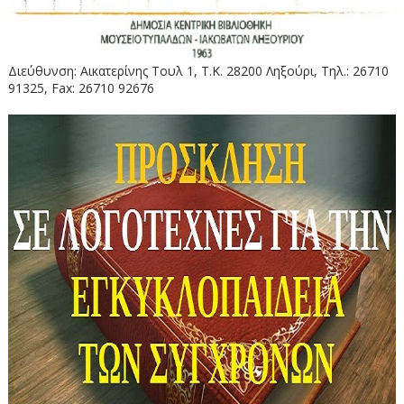
Διεύθυνση: Αικατερίνης Τουλ 1, Τ.Κ. 28200 Ληξούρι, Τηλ.: 26710
91325, Fax: 26710 92676