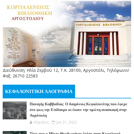
Διεύθυνση: Ηλία Ζερβού 12, Τ.Κ. 28100, Αργοστόλι, Τηλέφωνο/
Φαξ: 26710 22583
ΚΕΦΑΛΟΝΙΤΙΚΗ ΛΑΟΓΡΑΦΙΑ
Παναγής Καββαδίας: Ο δαιμόνιος Κεφαλλονίτης που έφερε
στο φως την Επίδαυρο κι έκανε την πρώτη ανασκαφή στην
Ακρόπολη
Κέφαλος
Jun 21, 2022
Τότε που ο Μίκης Θεοδωράκης ζούσε στην Κεφαλονιά