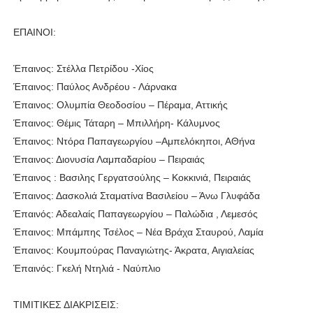
ΕΠΑΙΝΟΙ:
Έπαινος: Στέλλα Πετρίδου -Χίος
Έπαινος: Παύλος Ανδρέου - Λάρνακα
Έπαινος: Ολυμπία Θεοδοσίου – Πέραμα, Αττικής
Έπαινος: Θέμις Τάταρη – Μπιλλήρη- Κάλυμνος
Έπαινος: Ντόρα Παπαγεωργίου –Αμπελόκηποι, ΑΘήνα
Έπαινος: Διονυσία Λαμπαδαρίου – Πειραιάς
Έπαινος : Βασιλης Γεργατσούλης – Κοκκινιά, Πειραιάς
Έπαινος: Δασκολιά Σταματίνα Βασιλείου – Άνω Γλυφάδα
Έπαινός: Αδεαλαίς Παπαγεωργίου – Παλώδια , Λεμεσός
Έπαινος: Μπάμπης Τσέλος – Νέα Βράχα Σταυρού, Λαμία
Έπαινος: Κουμπούρας Παναγιώτης- Άκρατα, Αιγιαλείας
Έπαινός: Γκελή Ντηλιά - Ναύπλιο
ΤΙΜΙΤΙΚΕΣ ΔΙΑΚΡΙΣΕΙΣ: