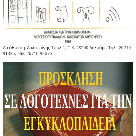
Διεύθυνση: Αικατερίνης Τουλ 1, Τ.Κ. 28200 Ληξούρι, Τηλ.: 26710
91325, Fax: 26710 92676