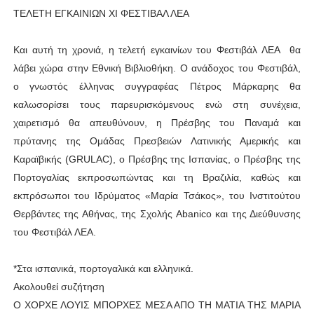
ΤΕΛΕΤΗ ΕΓΚΑΙΝΙΩΝ ΧΙ ΦΕΣΤΙΒΑΛ ΛΕΑ
Και αυτή τη χρονιά, η τελετή εγκαινίων του Φεστιβάλ ΛΕΑ θα
λάβει χώρα στην Εθνική Βιβλιοθήκη. Ο ανάδοχος του Φεστιβάλ,
ο γνωστός έλληνας συγγραφέας Πέτρος Μάρκαρης θα
καλωσορίσει τους παρευρισκόμενους ενώ στη συνέχεια,
χαιρετισμό θα απευθύνουν, η Πρέσβης του Παναμά και
πρύτανης της Ομάδας Πρεσβειών Λατινικής Αμερικής και
Καραϊβικής (GRULAC), ο Πρέσβης της Ισπανίας, ο Πρέσβης της
Πορτογαλίας εκπροσωπώντας και τη Βραζιλία, καθώς και
εκπρόσωποι του Ιδρύματος «Μαρία Τσάκος», του Ινστιτούτου
Θερβάντες της Αθήνας, της Σχολής Αbanico και της Διεύθυνσης
του Φεστιβάλ ΛΕΑ.
*Στα ισπανικά, πορτογαλικά και ελληνικά.
Ακολουθεί συζήτηση
Ο ΧΟΡΧΕ ΛΟΥΙΣ ΜΠΟΡΧΕΣ ΜΕΣΑ ΑΠΟ ΤΗ ΜΑΤΙΑ ΤΗΣ ΜΑΡΙΑ