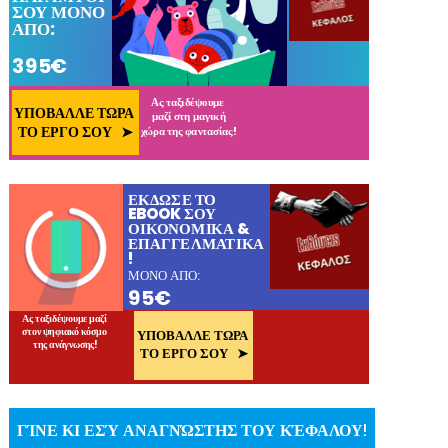
ΓΊΝΕ ΚΙ ΕΣΎ ΑΝΑΓΝΏΣΤΗΣ ΤΟΥ ΚΈΦΑΛΟΥ!