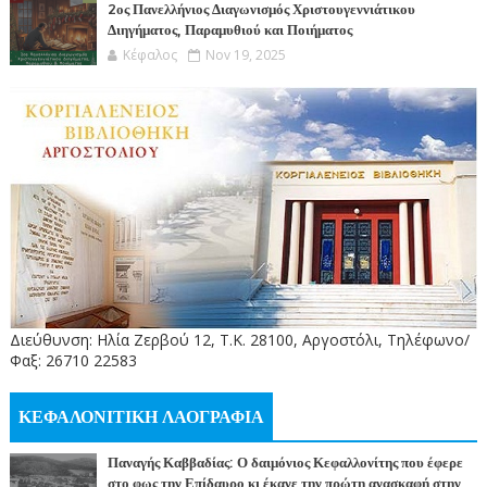
2ος Πανελλήνιος Διαγωνισμός Χριστουγεννιάτικου
Διηγήματος, Παραμυθιού και Ποιήματος
Κέφαλος
Nov 19, 2025
Διεύθυνση: Ηλία Ζερβού 12, Τ.Κ. 28100, Αργοστόλι, Τηλέφωνο/
Φαξ: 26710 22583
ΚΕΦΑΛΟΝΙΤΙΚΗ ΛΑΟΓΡΑΦΙΑ
Παναγής Καββαδίας: Ο δαιμόνιος Κεφαλλονίτης που έφερε
στο φως την Επίδαυρο κι έκανε την πρώτη ανασκαφή στην