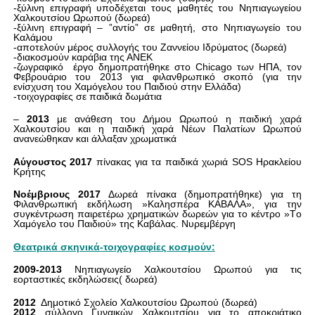
-ξύλινη επιγραφή υποδέχεται τους μαθητές του Νηπιαγωγείου
Χαλκουτσίου Ωρωπού (δωρεά)
-ξύλινη επιγραφή – ”αντίο” σε μαθητή, στο Νηπιαγωγείο του
Καλάμου
-αποτελούν μέρος συλλογής του Ζαννείου Ιδρύματος (δωρεά)
-διακοσμούν καράβια της ΑΝΕΚ
-ζωγραφικό
έργο δημοπρατήθηκε στο
Chicago
των ΗΠΑ, τον
Φεβρουάριο του 2013 για φιλανθρωπικό σκοπό (για την
ενίσχυση του Χαμόγελου του Παιδιού στην Ελλάδα)
-τοιχογραφίες σε παιδικά δωμάτια
–
2013
με ανάθεση του Δήμου Ωρωπού η παιδική χαρά
Χαλκουτσίου και η παιδική χαρά Νέων Παλατίων Ωρωπού
ανανεώθηκαν και άλλαξαν χρωματικά
Αύγουστος 2017
πίνακας για τα παιδικά χωριά
SOS
Ηρακλείου
Κρήτης
Νοέμβριους 2017
Δωρεά πίνακα (δημοπρατήθηκε) για τη
Φιλανθρωπική εκδήλωση »Καλησπέρα ΚΑΒΑΛΑ», για την
συγκέντρωση παιρετέρω χρηματικών δωρεών για το κέντρο »
T
ο
Χαμόγελο του Παιδιού» της Καβάλας. Νυρεμβέργη
Θεατρικά σκηνικά-τοιχογραφίες κοσμούν:
2009-2013
Νηπιαγωγείο Χαλκουτσίου Ωρωπού για τις
εορταστικές εκδηλώσεις( δωρεά)
2012
Δημοτικό Σχολείο Χαλκουτσίου Ωρωπού (δωρεά)
2012
σύλλογο Γυναικών Χαλκουτσίου για το αποκριάτικο