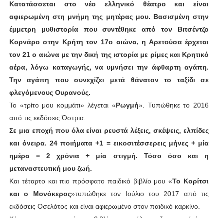
Κατατάσσεται στο νέο ελληνικό θέατρο και είναι
αφιερωμένη στη μνήμη της μητέρας μου. Βασισμένη στην
έμμετρη μυθιστορία που συντέθηκε από τον Βιτσέντζο
Κορνάρο στην Κρήτη τον 17ο αιώνα, η Αρετούσα έρχεται
τον 21 ο αιώνα με την δική της ιστορία με ρίμες και Κρητικό
αέρα, λόγω καταγωγής, να υμνήσει την άφθαρτη αγάπη.
Την αγάπη που συνεχίζει μετά θάνατον το ταξίδι σε
φλεγόμενους Ουρανούς.
Το «τρίτο μου κομμάτι» λέγεται «
Ρωγμή
». Τυπώθηκε το 2016
από τις εκδόσεις Όστρια.
Σε μια εποχή που όλα είναι ρευστά λέξεις, σκέψεις, ελπίδες
και όνειρα. 24 ποιήματα +1 = εικοσιτέσσερεις μήνες + μία
ημέρα = 2 χρόνια + μία στιγμή. Τόσο όσο και η
μεταναστευτική μου ζωή.
Και τέταρτο και πιο πρόσφατο παιδικό βιβλίο μου «
Το Κορίτσι
και ο Μονόκερος
»τυπώθηκε τον Ιούλιο του 2017 από τις
εκδόσεις Οσελότος και είναι αφιερωμένο στον παιδικό καρκίνο.