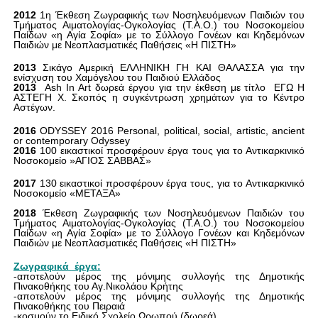
2012
1η Έκθεση Ζωγραφικής των Νοσηλευόμενων Παιδιών του
Τμήματος Αιματολογίας-Ογκολογίας (Τ.Α.Ο.) του Νοσοκομείου
Παίδων «η Αγία Σοφία» με το Σύλλογο Γονέων και Κηδεμόνων
Παιδιών με Νεοπλασματικές Παθήσεις «Η ΠΙΣΤΗ»
2013
Σικάγο Αμερική ΕΛΛΗΝΙΚΗ ΓΗ ΚΑΙ ΘΑΛΑΣΣΑ για την
ενίσχυση του Χαμόγελου του Παιδιού Ελλάδος
2013
Ash
In
Art
δωρεά έργου για την έκθεση με τίτλο
ΕΓΩ Η
ΑΣΤΕΓΗ Χ. Σκοπός η συγκέντρωση χρημάτων για το Κέντρο
Αστέγων.
2016
ODYSSEY
2016
Personal
,
political
,
social
,
artistic
,
ancient
or
contemporary
Odyssey
2016
100 εικαστικοί προσφέρουν έργα τους για το Αντικαρκινικό
Νοσοκομείο »ΑΓΙΟΣ ΣΑΒΒΑΣ»
2017
130 εικαστικοί προσφέρουν έργα τους, για το Αντικαρκινικό
Νοσοκομείο «ΜΕΤΑΞΑ»
2018
Έκθεση Ζωγραφικής των Νοσηλευόμενων Παιδιών του
Τμήματος Αιματολογίας-Ογκολογίας (Τ.Α.Ο.) του Νοσοκομείου
Παίδων «η Αγία Σοφία» με το Σύλλογο Γονέων και Κηδεμόνων
Παιδιών με Νεοπλασματικές Παθήσεις «Η ΠΙΣΤΗ»
Ζωγραφικά
έργα:
-αποτελούν μέρος της μόνιμης συλλογής της Δημοτικής
Πινακοθήκης του Αγ.Νικολάου Κρήτης
-αποτελούν μέρος της μόνιμης συλλογής της Δημοτικής
Πινακοθήκης του Πειραιά
-κοσμούν το Ειδικό Σχολείο Ωρωπού (δωρεά)