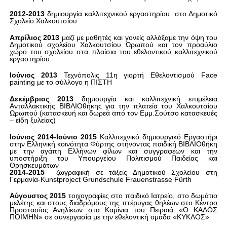
2012-2013
δημιουργία καλλιτεχνικού εργαστηρίου
στο Δημοτικό
Σχολείο Χαλκουτσίου
Απρίλιος 2013
μαζί με μαθητές και γονείς αλλάξαμε την όψη του
Δημοτικού σχολείου Χαλκουτσίου Ωρωπού και τον προαύλιο
χώρο του σχολείου στα πλαίσια του εθελοντικού καλλιτεχνικού
εργαστηρίου.
Ιούνιος 2013
Τεχνόπολις 11η γιορτή Εθελοντισμού
Face
painting
με το σύλλογο η ΠΙΣΤΗ
Δεκέμβριος 2013
δημιουργία και καλλιτεχνική επιμέλεια
Ανταλλακτικής ΒΙΒΛΙΟθήκης για την πλατεία του Χαλκουτσίου
Ωρωπού (κατασκευή και δωρεά από τον Εμμ.Σούτσο κατασκευές
– είδη ξυλείας)
Ιούνιος 2014-Ιούνιο 2015
Καλλιτεχνικό δημιουργικό Εργαστήρι
στην Ελληνική κοινότητα Φύρτης στήνοντας παιδική ΒΙΒΛΙΟθήκη
με την αγάπη Ελλήνων φίλων και συγγραφέων και την
υποστήριξη του Υπουργείου Πολιτισμού Παιδείας και
Θρησκευμάτων
2014-2015
ζωγραφική σε τάξεις Δημοτικού Σχολείου στη
Γερμανία-
Kunstproject
Grundschule
Frauenstrasse F
ü
rth
Αύγουστος 2015
τοιχογραφίες στο παιδικό Ιατρείο, στο δωμάτιο
μελέτης και στους διαδρόμους της πτέρυγας θηλέων στο Κέντρο
Προστασίας Ανηλίκων στα Καμίνια του Πειραιά «Ο ΚΑΛΟΣ
ΠΟΙΜΗΝ» σε συνεργασία με την εθελοντική ομάδα «ΚΥΚΛΟΣ»