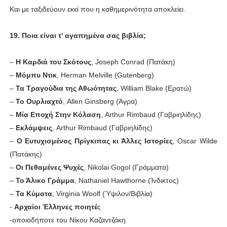
Και με ταξιδεύουν εκεί που η καθημερινότητα αποκλείει.
19. Ποια είναι τ’ αγαπημένα σας βιβλία;
–
Η Καρδιά του Σκότους
, Joseph Conrad (Πατάκη)
–
Μόμπυ Ντικ
, Herman Melville (Gutenberg)
–
Τα Τραγούδια της Αθωότητας
, William Blake (Ερατώ)
–
Το Ουρλιαχτό
, Allen Ginsberg (Άγρα)
–
Μία Εποχή Στην Κόλαση
, Arthur Rimbaud (Γαβριηλίδης)
–
Εκλάμψεις
, Arthur Rimbaud (Γαβριηλίδης)
–
Ο Ευτυχισμένος Πρίγκιπας κι Άλλες Ιστορίες
, Oscar Wilde
(Πατάκης)
–
Οι Πεθαμένες Ψυχές
, Nikolai Gogol (Γράμματα)
–
Το Άλικο Γράμμα
, Nathaniel Hawthorne (Ίνδικτος)
–
Τα Κύματα
, Virginia Woolf (Ύψιλον/Βιβλία)
-
Αρχαίοι Έλληνες ποιητέ
ς
-οποιοδήποτε του Νίκου Καζαντζάκη