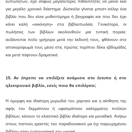
ευπώλητων, έχει σαφώς μεγαλύτερες πιθανότητες να μείνει εκεί
για μεγάλο χρονικό διάστημα. Δύσκολα γίνεται μπεστ-σέλερ ένα
βιβλίο που δεν είναι μυθιστόρημα ή βιογραφία και που δεν έχει
κάνει καλή «εκκίνηση» στα βιβλιοπωλεία. Γενικότερα, οι
πωλήσεις των βιβλίων ακολουθούν μια τυπική πορεία:
αυξάνονται πολύ γρήγορα μετά την έκδοσή τους, φθάνουν στο
αποκορύφωμά τους μέσα στις πρώτες περίπου δέκα εβδομάδες
και μετά πέφτουν δραματικά.
15. Αν έπρεπε να επιλέξετε ανάμεσα στο έντυπο ή στο
ηλεκτρονικό βιβλίο, εσείς ποιο θα
επιλέγατε;
Η όμορφη και ιδιαίτερη μυρωδιά του χαρτιού και η αίσθηση της
αφής του δερμάτινου ή υφασμάτινου καλύμματος πολλών
βιβλίων, κάνουν το κλασσικό βιβλίο ιδιαίτερο και μοναδικό. Ανήκω
στους πιστούς εραστές του παραδοσιακού μα όχι παρωχημένου
βιβλίου στην τυπογραφική του μορφή.