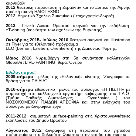
καρναβάλι
2012
θεατρική παράσταση η Ζεραλντίν και το Ξωτικό της Λίμνης
παιδική σκηνή ΗΛΙΟΤΕΧΝΟ
2012
Δημοτικό Σχολείο Συκαμίνου ( τοιχογραφία-δωρεά)
2013
Γενικό Λύκειο Ωρωπού σκηνικά για την εκδήλωση
eTwinning
(κοινότητα των σχολείων της Ευρώπης)
Οκτώβριος 2015- Ιούλιος 2016
θεατρικά σκηνικά και
Illustration
σε
Flyer
για το εθελοντικό πρόγραμμα
LEO
(
Lernen
,
Erleben
,
Orientieren
) της Διακονίας Φύρτης.
Μάιος 2016
Νυρεμβέργη στη 5η συνάντηση καλλιτεχνών
GlobalArt LIVE
-
PAINTING
θέμα: Όνειρα
Εθελοντισμός:
2009-σήμερα
μέλος της εθελοντικής κίνησης ”Ζωγράφοι σε
δράση για τα ΠΑΙΔΙΑ”
2010-σήμερα
εθελοντικό
μέλος του συλλόγου «
H
ΠΙΣΤΗ» με
συμμετοχή στο καλλιτεχνικό εργαστήρι εμψύχωσης του Τ.Α.Ο.
(Τμήμα Παιδικής Αιματολογίας – Ογκολογίας ) του
ΝΟΣΟΚΟΜΕΙΟΥ ΠΑΙΔΩΝ ΑΓ.ΣΟΦΙΑ και στην ενίσχυση του
συλλόγου με ζωγραφικά έργα
2011-2012
συμμετοχή με
face
-
painting
στις Χριστουγεννιάτικες
εκδηλώσεις του Δήμου Ωρωπού
Α
ύγουστος 2012
ζωγραφική στη περίφραξη του γηπέδου
ποδοσφαίρου στο Χαλκούτσι Ωρωπού στην είσοδο του χωριού.