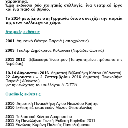
χαρακτήρα.
Έχει εκδώσει δύο ποιητικές συλλογές, ένα θεατρικό έργο
και ένα παιδικό βιβλίο.
Το 2014 μετοίκησε στη Γερμανία όπου συνεχίζει την πορεία
της στον καλλιτεχνικό χώρο.
Ατομικές εκθέσεις
2001
Δημοτικό Θέατρο Πειραιά ( αποχρώσεις)
2003
Γκαλερί Δημόκριτος Κολωνάκι (Νεράιδες-Ξωτικά)
2011-2012
βιβλιοκαφέ Έναστρον (Τα αγαπημένα πρόσωπα της
Νεράιδας)
10-14 Αύγουστου 2016
Δημοτική Βιβλιοθήκη Κιάτου (Αθάνατοι)
22 Αύγουστου – 2 Σεπτεμβρίου 2016
Δημοτική Πινακοθήκη
Πειραιά ( Αθάνατοι)
για την ενίσχυση του συλλόγου Η ΠΙΣΤΗ
Ομαδικές εκθέσεις
2010
Δημοτική Πινακοθήκη Αγίου Νικολάου Κρήτης
2010
έκθεση 51 εικαστικών Μύλος Θεσσαλονίκη
2011
Πολιτιστικό Κέντρο Αμαρουσίου
2011
3η Πανελλήνια Γενική Έκθεση Κορίνθια 2011
2011
Ξενώνας Κυράνη Παλαιός Παντελεήμονας