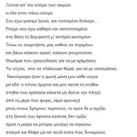
Ξύπνα απ’ τον κόσμο των νεκρών
κι έλα στον πάνω κόσμο
Σου έχω γιασεμί λευκό, και ποτισμένο δυόσμο….
Ρούχο σου έχω καθαρό και τακτοποιημένο
στη θέση τη ξεχωριστή μ‘ αστέρια κεντημένο.
Ξύνω τις αναμνήσεις μας καθώς σε περιμένω
και βάνω κόκκινο κρασί, κόκκινο ρουμπινένιο.
Θυμάμαι που τραγούδαγες για να με ηρεμήσεις
Τις νύχτες που σε πλάκωναν θεριά, για να με νανουρίσεις.
Νανούρισμα ήταν η φωνή μάνα μου κάθε νύχτα
μα εδά..ο πόνος έρχεται και μου κεντά τα στήθια
στήθια που κράτησα κλειστά μη δούνε την πληγή
από τη μέρα που φυγες, είμαι αμοναχή
μόνη στους δρόμους περπατώ, το κρύο δε μ αγγίζει
στη ξενιτιά που έφτασα κανένας δεν ορίζει
όρισε η μοίρα να μπορώ μονάχη να σηκώνω
σταυρό και θλίψη μα απ αυτά κοίτα πώς δυναμώνω