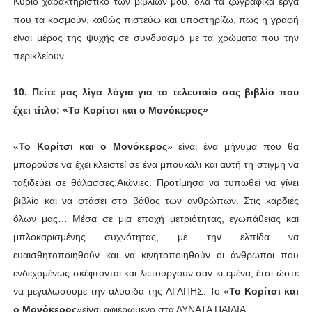
Κύριο χαρακτηριστικό των βιβλίων μου, όλα τα ζωγραφικά έργα
που τα κοσμούν, καθώς πιστεύω και υποστηρίζω, πως η γραφή
είναι μέρος της ψυχής σε συνδυασμό με τα χρώματα που την
περικλείουν.
10. Πείτε μας λίγα λόγια για το τελευταίο σας βιβλίο που
έχει τίτλο: «Το Κορίτσι και ο Μονόκερος»
«
Το Κορίτσι και ο Μονόκερος
» είναι ένα μήνυμα που θα
μπορούσε να έχει κλειστεί σε ένα μπουκάλι και αυτή τη στιγμή να
ταξιδεύει σε θάλασσες.Αιώνιες. Προτίμησα να τυπωθεί να γίνει
βιβλίο και να φτάσει στο βάθος των ανθρώπων. Στις καρδιές
όλων μας… Μέσα σε μια εποχή μετριότητας, εγωπάθειας και
μπλοκαρισμένης συχνότητας, με την ελπίδα να
ευαισθητοποιηθούν και να κινητοποιηθούν οι άνθρωποι που
ενδεχομένως σκέφτονται και λειτουργούν σαν κι εμένα, έτσι ώστε
να μεγαλώσουμε την αλυσίδα της ΑΓΑΠΗΣ. Το «
Το Κορίτσι και
ο Μονόκερος
»είναι αφιερωμένο στα ΔΥΝΑΤΑ ΠΑΙΔΙΑ