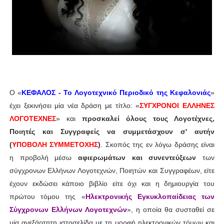
Ο «
ΚΕΦΑΛΟΣ - Το Λογοτεχνικό Περιοδικό της Κεφαλονιάς
»
έχει ξεκινήσει μία νέα δράση με τίτλο: «
ΣΥΓΧΡΟΝΟΙ ΕΛΛΗΝΕΣ
ΛΟΓΟΤΕΧΝΕΣ
» και
προσκαλεί όλους τους Λογοτέχνες,
Ποιητές και Συγγραφείς να συμμετάσχουν σ' αυτήν
(
ΥΠΟΒΟΛΗ ΣΥΜΜΕΤΟΧΗΣ
)
. Σκοπός της εν λόγω δράσης είναι
η προβολή μέσω
αφιερωμάτων και συνεντεύξεων
των
σύγχρονων Ελλήνων Λογοτεχνών, Ποιητών και Συγγραφέων, είτε
έχουν εκδώσει κάποιο βιβλίο είτε όχι και η δημιουργία του
πρώτου τόμου της «
Ηλεκτρονικής Εγκυκλοπαίδειας των
Σύγχρονων Ελλήνων Λογοτεχνών
», η οποία θα συσταθεί σε
μία ανεξάρτητη ιστοσελίδα με τη μορφή ηλεκτρονικών τόμων και