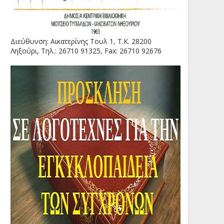
Διεύθυνση: Αικατερίνης Τουλ 1, Τ.Κ. 28200
Ληξούρι, Τηλ.: 26710 91325, Fax: 26710 92676