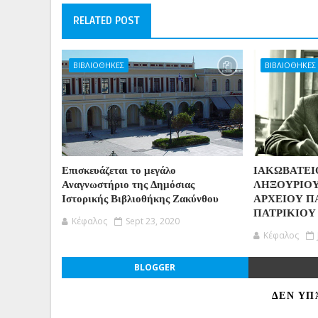
RELATED POST
ΒΙΒΛΙΟΘΗΚΕΣ
ΒΙΒΛΙΟΘΗΚΕΣ
Επισκευάζεται το μεγάλο
ΙΑΚΩΒΑΤΕΙ
Αναγνωστήριο της Δημόσιας
ΛΗΞΟΥΡΙΟΥ
Ιστορικής Βιβλιοθήκης Ζακύνθου
ΑΡΧΕΙΟΥ Π
ΠΑΤΡΙΚΙΟΥ
Κέφαλος
Sept 23, 2020
Κέφαλος
BLOGGER
ΔΕΝ ΥΠ