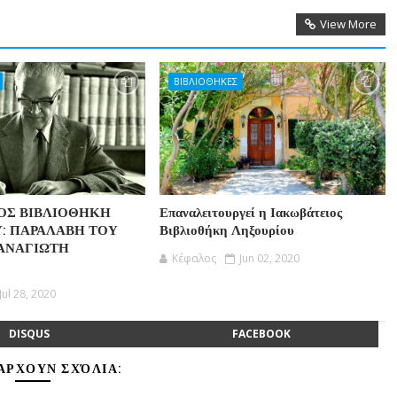
View More
ΒΙΒΛΙΟΘΗΚΕΣ
ΟΣ ΒΙΒΛΙΟΘΗΚΗ
Επαναλειτουργεί η Ιακωβάτειος
: ΠΑΡΑΛΑΒΗ ΤΟΥ
Βιβλιοθήκη Ληξουρίου
ΑΝΑΓΙΩΤΗ
Κέφαλος
Jun 02, 2020
Jul 28, 2020
DISQUS
FACEBOOK
ΆΡΧΟΥΝ ΣΧΌΛΙΑ: