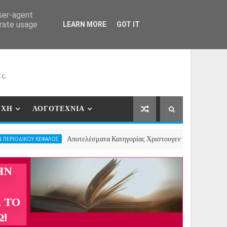
ΕΡΓΑΤΕΣ
ΝΕΕΣ ΣΥΝΕΡΓΑΣΙΕΣ
ΕΠΙΚΟΙΝΩΝΙΑ
user-agent
erate usage
LEARN MORE
GOT IT
ς.
ΥΧΗ
ΛΟΓΟΤΕΧΝΙΑ
Αποτελέσματα Κατηγορίας Χριστουγεννιάτικου Ποιήματος- 2ος Πανελ
ΕΦΑΛΟΣ