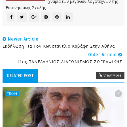
χνάρια των μεγάλων λογοτεχνών της
Επτανησιακής Σχολής.
Newer Article
Εκδήλωση Για Τον Κωνσταντίνο Καβάφη Στην Αθήνα
Older Article
11ος ΠΑΝΕΛΛΗΝΙΟΣ ΔΙΑΓΩΝΙΣΜΟΣ ΖΩΓΡΑΦΙΚΗΣ
View More
RELATED POST
ΤΕΧΝΗ