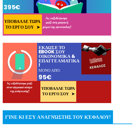
ΓΊΝΕ ΚΙ ΕΣΎ ΑΝΑΓΝΏΣΤΗΣ ΤΟΥ ΚΈΦΑΛΟΥ!