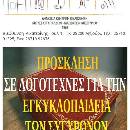
Διεύθυνση: Αικατερίνης Τουλ 1, Τ.Κ. 28200 Ληξούρι, Τηλ.: 26710
91325, Fax: 26710 92676