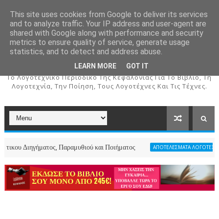
This site uses cookies from Google to deliver its services
and to analyze traffic. Your IP address and user-agent are
shared with Google along with performance and security
metrics to ensure quality of service, generate usage
ΚΕΦΑΛΟΣ
statistics, and to detect and address abuse.
LEARN MORE
GOT IT
To Λογοτεχνικό Περιοδικό Της Κεφαλονιάς Για Το Βιβλίο, Τη
Λογοτεχνία, Την Ποίηση, Τους Λογοτέχνες Και Τις Τέχνες.
ήματος, Παραμυθιού και Ποιήματος
ΑΠΟΤΕΛΕΣΜΑΤΑ ΛΟΓΟΤΕΧΝΙΚΩΝ ΔΙΑΓΩΝΙ