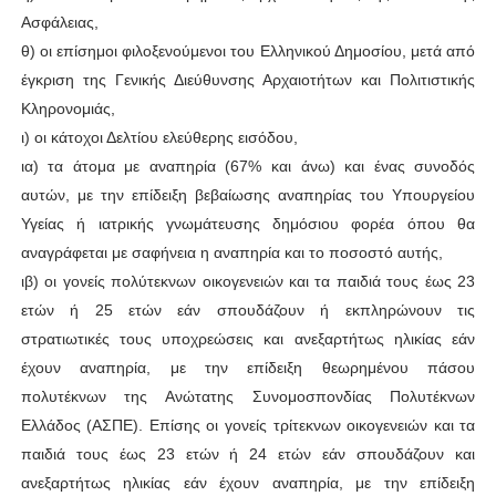
Ασφάλειας,
θ) οι επίσημοι φιλοξενούμενοι του Ελληνικού Δημοσίου, μετά από
έγκριση της Γενικής Διεύθυνσης Αρχαιοτήτων και Πολιτιστικής
Κληρονομιάς,
ι) οι κάτοχοι Δελτίου ελεύθερης εισόδου,
ια) τα άτομα με αναπηρία (67% και άνω) και ένας συνοδός
αυτών, με την επίδειξη βεβαίωσης αναπηρίας του Υπουργείου
Υγείας ή ιατρικής γνωμάτευσης δημόσιου φορέα όπου θα
αναγράφεται με σαφήνεια η αναπηρία και το ποσοστό αυτής,
ιβ) οι γονείς πολύτεκνων οικογενειών και τα παιδιά τους έως 23
ετών ή 25 ετών εάν σπουδάζουν ή εκπληρώνουν τις
στρατιωτικές τους υποχρεώσεις και ανεξαρτήτως ηλικίας εάν
έχουν αναπηρία, με την επίδειξη θεωρημένου πάσου
πολυτέκνων της Ανώτατης Συνομοσπονδίας Πολυτέκνων
Ελλάδος (ΑΣΠΕ). Επίσης οι γονείς τρίτεκνων οικογενειών και τα
παιδιά τους έως 23 ετών ή 24 ετών εάν σπουδάζουν και
ανεξαρτήτως ηλικίας εάν έχουν αναπηρία, με την επίδειξη