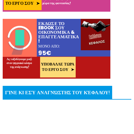
ΓΊΝΕ ΚΙ ΕΣΎ ΑΝΑΓΝΏΣΤΗΣ ΤΟΥ ΚΈΦΑΛΟΥ!