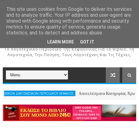
This site uses cookies from Google to deliver its services
and to analyze traffic. Your IP address and user-agent are
shared with Google along with performance and security
metrics to ensure quality of service, generate usage
ΚΕΦΑΛΟΣ
statistics, and to detect and address abuse.
LEARN MORE
GOT IT
To Λογοτεχνικό Περιοδικό Της Κεφαλονιάς Για Το Βιβλίο, Τη
Λογοτεχνία, Την Ποίηση, Τους Λογοτέχνες Και Τις Τέχνες.
Αποτελέσματα Κατηγορίας Χριστουγεννιάτικου 
ΝΙΣΜΩΝ ΠΕΡΙΟΔΙΚΟΥ ΚΕΦΑΛΟΣ