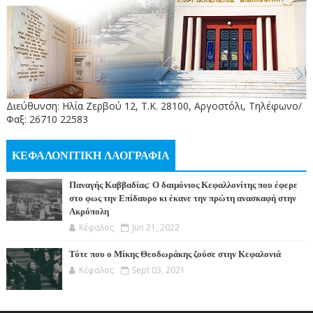
Διεύθυνση: Ηλία Ζερβού 12, Τ.Κ. 28100, Αργοστόλι, Τηλέφωνο/
Φαξ: 26710 22583
ΚΕΦΑΛΟΝΙΤΙΚΗ ΛΑΟΓΡΑΦΙΑ
Παναγής Καββαδίας: Ο δαιμόνιος Κεφαλλονίτης που έφερε
στο φως την Επίδαυρο κι έκανε την πρώτη ανασκαφή στην
Ακρόπολη
Κέφαλος
Jun 21, 2022
Τότε που ο Μίκης Θεοδωράκης ζούσε στην Κεφαλονιά
Κέφαλος
Sept 03, 2021