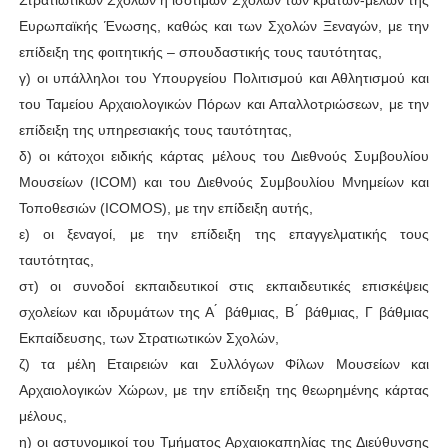
Στρατιωτικών Σχολών ή ισότιμων Σχολών των κρατών-μελών της
Ευρωπαϊκής Ένωσης, καθώς και των Σχολών Ξεναγών, με την
επίδειξη της φοιτητικής – σπουδαστικής τους ταυτότητας,
γ) οι υπάλληλοι του Υπουργείου Πολιτισμού και Αθλητισμού και
του Ταμείου Αρχαιολογικών Πόρων και Απαλλοτριώσεων, με την
επίδειξη της υπηρεσιακής τους ταυτότητας,
δ) οι κάτοχοι ειδικής κάρτας μέλους του Διεθνούς Συμβουλίου
Μουσείων (ICOM) και του Διεθνούς Συμβουλίου Μνημείων και
Τοποθεσιών (ICOMOS), με την επίδειξη αυτής,
ε) οι ξεναγοί, με την επίδειξη της επαγγελματικής τους
ταυτότητας,
στ) οι συνοδοί εκπαιδευτικοί στις εκπαιδευτικές επισκέψεις
σχολείων και ιδρυμάτων της Α ́ βάθμιας, Β ́ βάθμιας, Γ βάθμιας
Εκπαίδευσης, των Στρατιωτικών Σχολών,
ζ) τα μέλη Εταιρειών και Συλλόγων Φίλων Μουσείων και
Αρχαιολογικών Χώρων, με την επίδειξη της θεωρημένης κάρτας
μέλους,
η) οι αστυνομικοί του Τμήματος Αρχαιοκαπηλίας της Διεύθυνσης