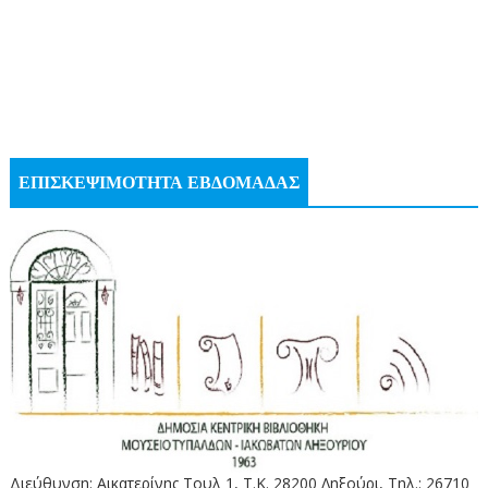
ΕΠΙΣΚΕΨΙΜΟΤΗΤΑ ΕΒΔΟΜΑΔΑΣ
Διεύθυνση: Αικατερίνης Τουλ 1, Τ.Κ. 28200 Ληξούρι, Τηλ.: 26710