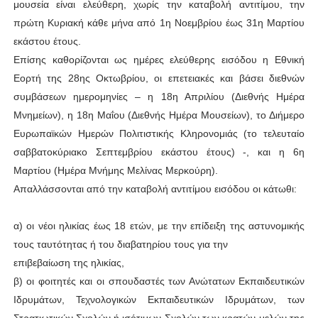
μουσεία είναι ελεύθερη, χωρίς την καταβολή αντιτίμου, την
πρώτη Κυριακή κάθε μήνα από 1η Νοεμβρίου έως 31η Μαρτίου
εκάστου έτους.
Επίσης καθορίζονται ως ημέρες ελεύθερης εισόδου η Εθνική
Εορτή της 28ης Οκτωβρίου, οι επετειακές και βάσει διεθνών
συμβάσεων ημερομηνίες – η 18η Απριλίου (Διεθνής Ημέρα
Μνημείων), η 18η Μαΐου (Διεθνής Ημέρα Μουσείων), το Διήμερο
Ευρωπαϊκών Ημερών Πολιτιστικής Κληρονομιάς (το τελευταίο
σαββατοκύριακο Σεπτεμβρίου εκάστου έτους) -, και η 6η
Μαρτίου (Ημέρα Μνήμης Μελίνας Μερκούρη).
Απαλλάσσονται από την καταβολή αντιτίμου εισόδου οι κάτωθι:
α) οι νέοι ηλικίας έως 18 ετών, με την επίδειξη της αστυνομικής
τους ταυτότητας ή του διαβατηρίου τους για την
επιβεβαίωση της ηλικίας,
β) οι φοιτητές και οι σπουδαστές των Ανώτατων Εκπαιδευτικών
Ιδρυμάτων, Τεχνολογικών Εκπαιδευτικών Ιδρυμάτων, των