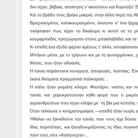
δεν είχαν, βέβαια, απαίτηση ν’ ακούσουν και Καρούζο!
Και το βράδυ τούς βρήκε μακριά, στην άλλη άκρη της Α
Βραχνιασμένοι, κατακουρασμένοι, έκατσαν σ’ ένα ζαχ
σκέφτηκαν πως είχαν το δικαίωμα κι αυτοί να το ρίξ
κουραμπιέδες προχώρησαν στους μπακλαβάδες και τ
Κι επειδή ένα έξοδο φέρνει αμέσως τ’ άλλο, αποφάσισα
Μπήκαν μέσα, με το τρίγωνο και με τη φυσαρμόνικα, χω
θέσεις, που ήταν αδειανές.
Η ταινία παράσταινε κυνηγητά, απαγωγές, ληστείες. Έν
έκανε θαύματα πραγματικά παλικαριάς…
Η σάλα ήταν γιομάτη κόσμο: Φαντάροι, ναύτες και π
ταινία, και χειροκροτούσαν κάθε φορά που ο μικρ
αγριανθρώπων που είχαν κλέψει με τη βία μια κοπέλα,
Όταν τελείωσε ο κινηματογράφος —επειδή ήταν νωρίς 
Ήθελαν να ξαναδούνε την ταινία, που τους είχε δώσει 
ίδιες περιπέτειες, και ξαναδοκιμάζοντας τις ίδιες συγ
πανί τούς είπε «Καληνύχτα»…