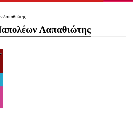
ων Λαπαθιώτης
 Ναπολέων Λαπαθιώτης