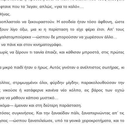
 Έφτανε που τα ’λεγαν, απλώς, «για το καλό»…
θήνας.
αροπλαστείο να ξεκουραστούν. Η εσοδεία ήταν τόσο άφθονη, ώστε
ουν λίγο όξω, μια κι η περίσταση το είχε φέρει έτσι. Απ’ τους
α γαλατομπούρεκα —ώσπου δε μπορούσαν να χωρέσουν άλλο…
ν να πάνε και στον κινηματογράφο.
ρίς να ξέρουν τι ταινία έπαιζε, και κάθισαν μπροστά, στις πρώτες
α μικρό παιδί ήταν ο ήρως. Αυτός γινόταν ο ανέλπιστος σωτήρας, κι
ολίτες, στριμωγμένοι όλοι, φύρδην μίγδην, παρακολουθούσαν την
ός νικούσε ή κατάφερνε κανένα νέο κόλπο, εις βάρος των οχτώ
 για να μάθουν κάποιο μυστικό…
ακόμα— έμειναν και στη δεύτερη παράσταση.
τόσες συγκινήσεις. Και την ξαναείδαν πάλι, ξαναπερνώντας απ’ τις
κινήσεις —ώσπου ξανατελείωσε, υπό τα γενικά χειροκροτήματα, και το