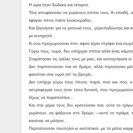
Η ώρα ήταν δώδεκα και τέταρτο.
Τότε αποφάσισαν να γυρίσουν σπίτια τους. Κι επειδή, σ’ 
έφαγαν πέντε πιάτα λουκουμάδες.
Και ξεκινήσαν για τη γειτονιά τους, χοροπηδώντας και 
με κυνηγητά…
Κι ενώ προχωρούσαν έτσι, αφού είχαν στρίψει ένα σωρ
Γύρω τους, τώρα, δεν υπήρχαν σπίτια αλλά ένας κάμπος
Σταμάτησαν τις τρέλες τους με μιας, και κοιταχτήκανε κι
Δεν περπατούσαν πια σε δρόμο, αλλά περνούσαν μέσ’
φαινόταν σαν υγρό απ’ τις βροχές.
Δεν υπήρχε γύρω τους τίποτε, παρά, πού και πού, ο 
αστροφεγγιά τους ήταν τόσο δυνατή, που προχωρούσαν 
δίχως να παραπατάνε…
Και στα χέρια τους δεν κρατούσαν πια, ούτε το τρίγω
γυρίσουν, να ψάξουνε στο δρόμο —αυτό το πράμα, τ
κανένας να μιλήσει…
Περπατούσαν σιωπηλοί κι εκστατικοί, με τα μάτια καρ