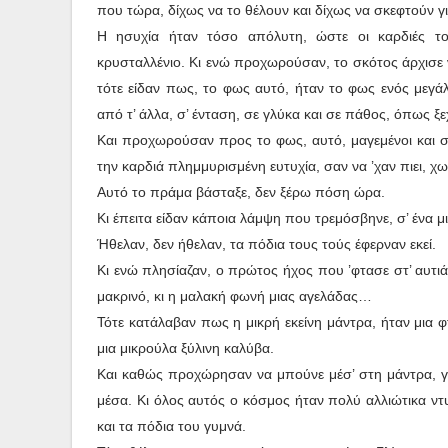
που τώρα, δίχως να το θέλουν και δίχως να σκεφτούν γιατ
Η ησυχία ήταν τόσο απόλυτη, ώστε οι καρδιές το
κρυσταλλένιο. Κι ενώ προχωρούσαν, το σκότος άρχισε να
τότε είδαν πως, το φως αυτό, ήταν το φως ενός μεγά
από τ’ άλλα, σ’ ένταση, σε γλύκα και σε πάθος, όπως ξ
Και προχωρούσαν προς το φως, αυτό, μαγεμένοι και σ
την καρδιά πλημμυρισμένη ευτυχία, σαν να ’χαν πιει, 
Αυτό το πράμα βάσταξε, δεν ξέρω πόση ώρα.
Κι έπειτα είδαν κάποια λάμψη που τρεμόσβηνε, σ’ ένα μι
Ήθελαν, δεν ήθελαν, τα πόδια τους τούς έφερναν εκεί.
Κι ενώ πλησίαζαν, ο πρώτος ήχος που ’φτασε στ’ αυτ
μακρινό, κι η μαλακή φωνή μιας αγελάδας…
Τότε κατάλαβαν πως η μικρή εκείνη μάντρα, ήταν μια 
μια μικρούλα ξύλινη καλύβα.
Και καθώς προχώρησαν να μπούνε μέσ’ στη μάντρα, γ
μέσα. Κι όλος αυτός ο κόσμος ήταν πολύ αλλιώτικα ντυ
και τα πόδια του γυμνά.