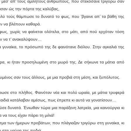
μέσ’ απ’ τους αμίλητους ανθρώπους, που στεκόσανε τριγύρω σαν
τασαν ώς την πόρτα της καλύβας,
ολύ τούς θάμπωσε το δυνατό το φως, που ’βγαινε απ’ τα βάθη της
σαν να βλέπουν καθαρά.
ως, χωρίς να φαίνεται ολότελα, στο μάτι, από πού ερχόταν τόση
αν να τ’ ανακαλύψουν…
α γυναίκα, το πρόσωπό της δε φαινότανε διόλου. Στην αγκαλιά της
ερα, κι ήταν προσηλωμένη στο μωρό της. Δε σήκωνε τα μάτια από
τυμένος σαν τους άλλους, με μια προβιά στη μέση, και ξυπόλυτος.
ρφωσε στο πλήθος. Φαινόταν νέα και πολύ ωραία, με μάτια τρυφερά
παιδιά κατάλαβαν αμέσως, πως έπρεπε κι αυτά να γονατίσουν…
ούσε δυνατά. Ένιωθαν τώρα μια παράξενη λατρεία, μια καινούργια κι
να τους είχαν πάρει τη μιλιά!
ασμα των ήμερων προβάτων, που πλάγιαζαν τριγύρω στη γυναίκα, κι
ι στη μαύρη της ποδιά.