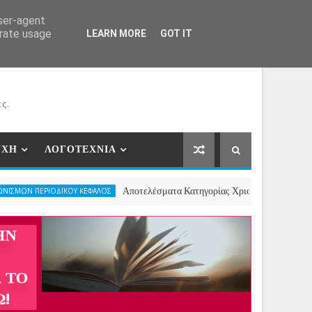
ΕΡΓΑΤΕΣ
ΝΕΕΣ ΣΥΝΕΡΓΑΣΙΕΣ
ΕΠΙΚΟΙΝΩΝΙΑ
user-agent
erate usage
LEARN MORE
GOT IT
ς.
ΥΧΗ
ΛΟΓΟΤΕΧΝΙΑ
Αποτελέσματα Κατηγορίας Χριστουγεννιάτικου Ποιήματος- 2ο
ΙΚΟΥ ΚΕΦΑΛΟΣ