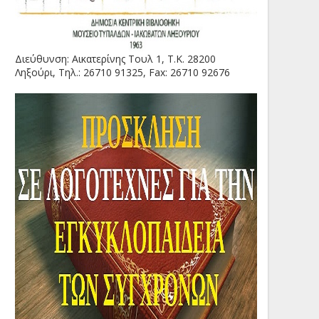
Διεύθυνση: Αικατερίνης Τουλ 1, Τ.Κ. 28200
Ληξούρι, Τηλ.: 26710 91325, Fax: 26710 92676