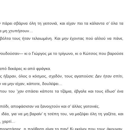
πάρει σβάρνα όλη τη γειτονιά, και είχαν πει τα κάλαντα σ’ όλα τα
 να μη χτυπήσουν…
όλτα τους ήταν τελειωμένη. Και μην έχοντας πού αλλού να πάνε,
γουδούσαν— κι ο Γιώργος με το τρίγωνο, κι ο Κώτσος που βαρούσε
ς από δεκάρες κι από φράγκα.
ς ήξεραν, όλος ο κόσμος, σχεδόν, τους αγαπούσε: Δεν ήταν σπίτι,
υ να μην είχαν, κάποτε, δουλέψει…
ου του ’χαν σπάσει κάποτε τα τζάμια, έβγαλε και τους έδωσ’ ένα
πόδι, αποφάσισαν να ξανοιχτούν και σ’ άλλες γειτονιές.
ιδέα, για να μη βαραίν’ η τσέπη του, να μαζέψει όλη τη γαζέτα, και
η, χαρτί…
εριστάσεις, η πρόθεση είναι το παν! Κι εκείνοι που τους άκουγαν,