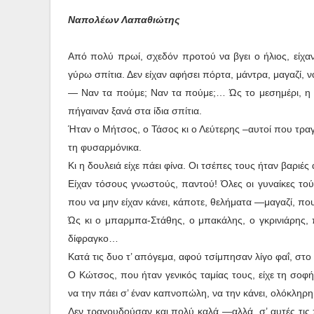
Ναπολέων Λαπαθιώτης
Από πολύ πρωί, σχεδόν προτού να βγει ο ήλιος, είχαν 
γύρω σπίτια. Δεν είχαν αφήσει πόρτα, μάντρα, μαγαζί,
— Ναν τα πούμε; Ναν τα πούμε;… Ώς το μεσημέρι, η β
πήγαιναν ξανά στα ίδια σπίτια.
Ήταν ο Μήτσος, ο Τάσος κι ο Λεύτερης –αυτοί που τρα
τη φυσαρμόνικα.
Κι η δουλειά είχε πάει φίνα. Οι τσέπες τους ήταν βαριέ
Είχαν τόσους γνωστούς, παντού! Όλες οι γυναίκες τού
που να μην είχαν κάνει, κάποτε, θελήματα —μαγαζί, πο
Ώς κι ο μπαρμπα-Στάθης, ο μπακάλης, ο γκρινιάρης, π
δίφραγκο…
Κατά τις δυο τ’ απόγεμα, αφού τσίμπησαν λίγο φαΐ, στο 
Ο Κώτσος, που ήταν γενικός ταμίας τους, είχε τη σοφή 
να την πάει σ’ έναν καπνοπώλη, να την κάνει, ολόκληρ
Δεν τραγουδούσαν και πολύ καλά —αλλά, σ’ αυτές τις π