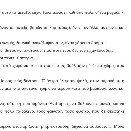
αυτό το μεταξύ, είχαν ξαναπεινάσει, κάθισαν πάλι, σ’ ένα μαγαζί, κι
κάνοντας αστεία, βαρώντας καρπαζιές ο ένας τον άλλο, με φωνές και
ό γωνιές, ξαφνικά ανακάλυψαν πως είχαν χάσει το δρόμο…
, βαθύς και σκοτεινός, που ποτέ τους δεν τον είχαν ξαναδεί…
 οι πέντε μ’ απορία…
 από χωράφια, και τα πόδια τους βούλιαζαν μέσ’ στο χώμα, που
ίσκιος ενός δέντρου. Τ’ άστρα έλαμπαν ψηλά, στον ουρανό, κι η
μέσ’ στα σκοτεινά, χωρίς να ξέρουν κατά πού βαδίζουν, αλλά και
νο, ούτε τη φυσαρμόνικα. Αντί όμως, να βάλουν τις φωνές και να
ο πολύ παράξενο, τους φαινόταν τόσο φυσικό, που δε σκέφτηκε
φωμένα στον ορίζοντα, μ’ εμπιστοσύνη, δίχως να φοβούνται… Μόνο