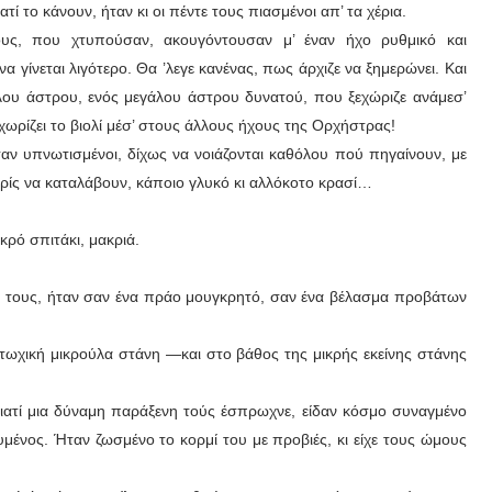
ί το κάνουν, ήταν κι οι πέντε τους πιασμένοι απ’ τα χέρια.
υς, που χτυπούσαν, ακουγόντουσαν μ’ έναν ήχο ρυθμικό και
 γίνεται λιγότερο. Θα ’λεγε κανένας, πως άρχιζε να ξημερώνει. Και
λου άστρου, ενός μεγάλου άστρου δυνατού, που ξεχώριζε ανάμεσ’
εχωρίζει το βιολί μέσ’ στους άλλους ήχους της Ορχήστρας!
αν υπνωτισμένοι, δίχως να νοιάζονται καθόλου πού πηγαίνουν, με
χωρίς να καταλάβουν, κάποιο γλυκό κι αλλόκοτο κρασί…
κρό σπιτάκι, μακριά.
ιά τους, ήταν σαν ένα πράο μουγκρητό, σαν ένα βέλασμα προβάτων
φτωχική μικρούλα στάνη —και στο βάθος της μικρής εκείνης στάνης
ιατί μια δύναμη παράξενη τούς έσπρωχνε, είδαν κόσμο συναγμένο
μένος. Ήταν ζωσμένο το κορμί του με προβιές, κι είχε τους ώμους