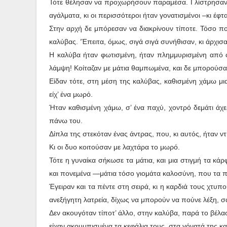
Τότε θέλησαν να προχωρήσουν παραμέσα. Γλίστρησαν 
αγάλματα, κι οι περισσότεροι ήταν γονατισμένοι –κι έφ
Στην αρχή δε μπόρεσαν να διακρίνουν τίποτε. Τόσο π
καλύβας. ‘Έπειτα, όμως, σιγά σιγά συνήθισαν, κι άρχι
Η καλύβα ήταν φωτισμένη, ήταν πλημμυρισμένη από φ
λάμψη! Κοίταζαν με μάτια θαμπωμένα, και δε μπορούσ
Είδαν τότε, στη μέση της καλύβας, καθισμένη χάμω μι
είχ’ ένα μωρό.
Ήταν καθισμένη χάμω, σ’ ένα παχύ, χοντρό δεμάτι άχ
πάνω του.
Δίπλα της στεκόταν ένας άντρας, που, κι αυτός, ήταν ν
Κι οι δυο κοιτούσαν με λαχτάρα το μωρό.
Τότε η γυναίκα σήκωσε τα μάτια, και μια στιγμή τα κά
και πονεμένα —μάτια τόσο γιομάτα καλοσύνη, που τα 
Έγειραν και τα πέντε στη σειρά, κι η καρδιά τους χτυπ
ανεξήγητη λατρεία, δίχως να μπορούν να πούνε λέξη, σα 
Δεν ακουγόταν τίποτ’ άλλο, στην καλύβα, παρά το βέλ
είχαν ακουμπισμένα τα κεφάλια τους, στα γόνατά της κα