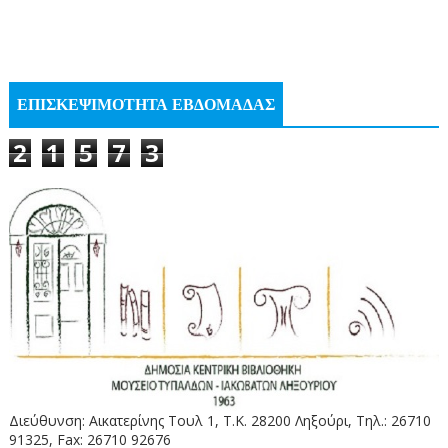
ΕΠΙΣΚΕΨΙΜΟΤΗΤΑ ΕΒΔΟΜΑΔΑΣ
2
1
5
7
3
Διεύθυνση: Αικατερίνης Τουλ 1, Τ.Κ. 28200 Ληξούρι, Τηλ.: 26710
91325, Fax: 26710 92676