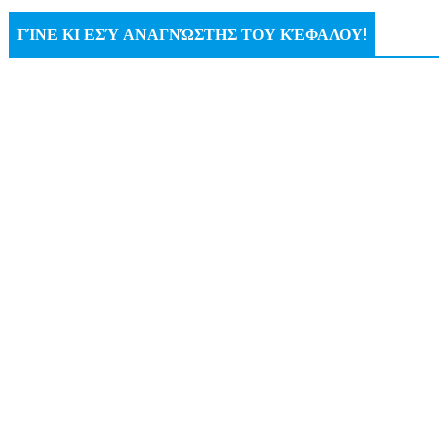
ΓΊΝΕ ΚΙ ΕΣΎ ΑΝΑΓΝΏΣΤΗΣ ΤΟΥ ΚΈΦΑΛΟΥ!