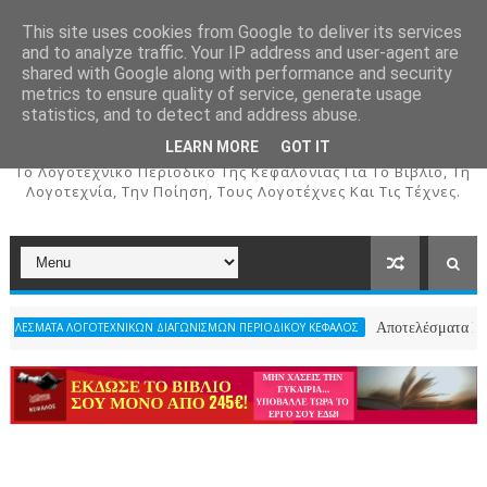
This site uses cookies from Google to deliver its services
and to analyze traffic. Your IP address and user-agent are
shared with Google along with performance and security
metrics to ensure quality of service, generate usage
ΚΕΦΑΛΟΣ
statistics, and to detect and address abuse.
LEARN MORE
GOT IT
To Λογοτεχνικό Περιοδικό Της Κεφαλονιάς Για Το Βιβλίο, Τη
Λογοτεχνία, Την Ποίηση, Τους Λογοτέχνες Και Τις Τέχνες.
Αποτελέσματα Κατηγορίας Χρι
ΓΟΤΕΧΝΙΚΩΝ ΔΙΑΓΩΝΙΣΜΩΝ ΠΕΡΙΟΔΙΚΟΥ ΚΕΦΑΛΟΣ