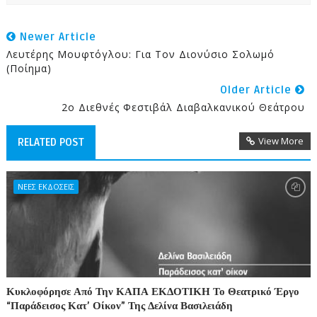
Newer Article
Λευτέρης Μουφτόγλου: Για Τον Διονύσιο Σολωμό
(ποίημα)
Older Article
2ο Διεθνές Φεστιβάλ Διαβαλκανικού Θεάτρου
View More
RELATED POST
ΝΕΕΣ ΕΚΔΟΣΕΙΣ
Κυκλοφόρησε Από Την ΚΑΠΑ ΕΚΔΟΤΙΚΗ Το Θεατρικό Έργο
“Παράδεισος Κατ’ Οίκον” Της Δελίνα Βασιλειάδη