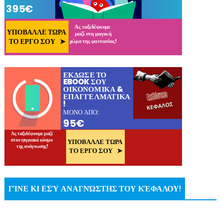
ΓΊΝΕ ΚΙ ΕΣΎ ΑΝΑΓΝΏΣΤΗΣ ΤΟΥ ΚΈΦΑΛΟΥ!