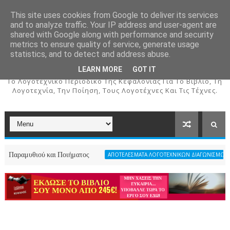
This site uses cookies from Google to deliver its services
and to analyze traffic. Your IP address and user-agent are
shared with Google along with performance and security
metrics to ensure quality of service, generate usage
ΚΕΦΑΛΟΣ
statistics, and to detect and address abuse.
LEARN MORE
GOT IT
To Λογοτεχνικό Περιοδικό Της Κεφαλονιάς Για Το Βιβλίο, Τη
Λογοτεχνία, Την Ποίηση, Τους Λογοτέχνες Και Τις Τέχνες.
ιού και Ποιήματος
ΑΠΟΤΕΛΕΣΜΑΤΑ ΛΟΓΟΤΕΧΝΙΚΩΝ ΔΙΑΓΩΝΙΣΜΩΝ ΠΕΡΙΟΔΙΚΟΥ 