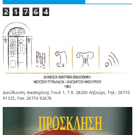
2
1
7
6
4
Διεύθυνση: Αικατερίνης Τουλ 1, Τ.Κ. 28200 Ληξούρι, Τηλ.: 26710
91325, Fax: 26710 92676