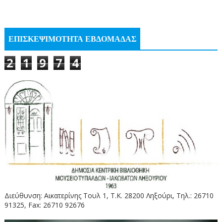
ΕΠΙΣΚΕΨΙΜΟΤΗΤΑ ΕΒΔΟΜΑΔΑΣ
2
1
9
7
4
Διεύθυνση: Αικατερίνης Τουλ 1, Τ.Κ. 28200 Ληξούρι, Τηλ.: 26710
91325, Fax: 26710 92676