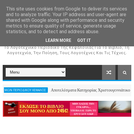
This site uses cookies from Google to deliver its services
and to analyze traffic. Your IP address and user-agent are
shared with Google along with performance and security
metrics to ensure quality of service, generate usage
ΚΕΦΑΛΟΣ
statistics, and to detect and address abuse.
LEARN MORE
GOT IT
To Λογοτεχνικό Περιοδικό Της Κεφαλονιάς Για Το Βιβλίο, Τη
Λογοτεχνία, Την Ποίηση, Τους Λογοτέχνες Και Τις Τέχνες.
Αποτελέσματα Κατηγορίας Χριστουγεννιάτικου Ποιήματος- 2
ΔΙΚΟΥ ΚΕΦΑΛΟΣ