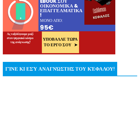
ΓΊΝΕ ΚΙ ΕΣΎ ΑΝΑΓΝΏΣΤΗΣ ΤΟΥ ΚΈΦΑΛΟΥ!