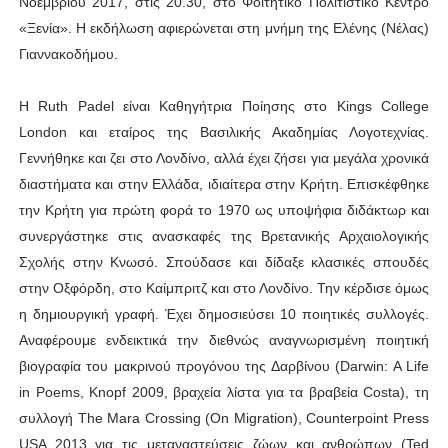
Νοεμβρίου 2017, στις 20.30, στο Φοιτητικό Πολιτιστικό Κέντρο
«Ξενία». Η εκδήλωση αφιερώνεται στη μνήμη της Ελένης (Νέλας)
Γιαννακοδήμου.
H Ruth Padel είναι Καθηγήτρια Ποίησης στο Kings College
London και εταίρος της Βασιλικής Ακαδημίας Λογοτεχνίας.
Γεννήθηκε και ζει στο Λονδίνο, αλλά έχει ζήσει για μεγάλα χρονικά
διαστήματα και στην Ελλάδα, ιδιαίτερα στην Κρήτη. Επισκέφθηκε
την Κρήτη για πρώτη φορά το 1970 ως υποψήφια διδάκτωρ και
συνεργάστηκε στις ανασκαφές της Βρετανικής Αρχαιολογικής
Σχολής στην Κνωσό. Σπούδασε και δίδαξε κλασικές σπουδές
στην Οξφόρδη, στο Καίμπριτζ και στο Λονδίνο. Την κέρδισε όμως
η δημιουργική γραφή. Έχει δημοσιεύσει 10 ποιητικές συλλογές.
Αναφέρουμε ενδεικτικά την διεθνώς αναγνωρισμένη ποιητική
βιογραφία του μακρινού προγόνου της Δαρβίνου (Darwin: A Life
in Poems, Knopf 2009, βραχεία λίστα για τα βραβεία Costa), τη
συλλογή The Mara Crossing (On Migration), Counterpoint Press
USA 2013 για τις μεταναστεύσεις ζώων και ανθρώπων (Ted