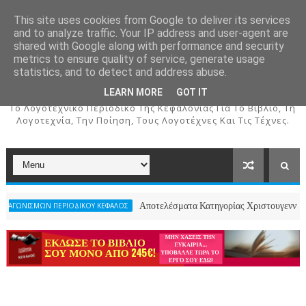
This site uses cookies from Google to deliver its services
and to analyze traffic. Your IP address and user-agent are
shared with Google along with performance and security
metrics to ensure quality of service, generate usage
ΚΕΦΑΛΟΣ
statistics, and to detect and address abuse.
LEARN MORE
GOT IT
To Λογοτεχνικό Περιοδικό Της Κεφαλονιάς Για Το Βιβλίο, Τη
Λογοτεχνία, Την Ποίηση, Τους Λογοτέχνες Και Τις Τέχνες.
Αποτελέσματα Κατηγορίας Χριστουγεννιάτικου Ποιήματ
 ΠΕΡΙΟΔΙΚΟΥ ΚΕΦΑΛΟΣ