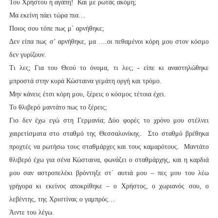
Του Χρήστου η αγάπη! Και με ρωτάς ακόμη;
Μα εκείνη πάει τώρα πια…
Ποιος σου τόπε πως μ΄ αρνήθηκε;
Δεν είπα πως σ’ αρνήθηκε, μα ….οι πεθαμένοι κόρη μου στον κόσμο
δεν γυρίζουν.
Τι λες; Για του Θεού το όνομα, τι λες; - είπε κι αναστηλώθηκε
μπροστά στην κυρά Κώσταινα γεμάτη οργή και τρόμο.
Μην κάνεις έτσι κόρη μου, ξέρεις ο κόσμος τέτοια έχει.
Το θλιβερό μαντάτο πως το ξέρεις;
Γιο δεν έχω εγώ στη Γερμανία; Δύο φορές το χρόνο μου στέλνει
χαιρετίσματα στο σταθμό της Θεσσαλονίκης. Στο σταθμό βρέθηκα
προχτές να ρωτήσω τους σταθμάρχες και τους καμαρότους. Μαντάτο
θλιβερό έχω για σένα Κώσταινα, φωνάζει ο σταθμάρχης, και η καρδιά
μου σαν αστροπελέκι βρόντηξε στ΄ αυτιά μου – πες μου του λέω
γρήγορα κι εκείνος αποκρίθηκε – ο Χρήστος, ο χωριανός σου, ο
λεβέντης, της Χριστίνας ο γαμπρός…
Άιντε του λέγω.