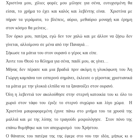
Χριστίνα μου, χίλιες φορές μου μίλησε για σένα, ευτυχισμένη θα
είσαι, το χρήμα το έχει και καλός και λεβέντης είναι. Χριστίνα με
πήραν τα γεράματα, το βλέπεις, αύριο, μεθαύριο μοναχή και έρημη
στον κόσμο θα μείνεις..
Τον όρκο μου, πατέρα, εγώ δεν τον χαλώ και με άλλον να ζήσω δεν
γίνεται, αλλοίμονο σε μένα από την Παναγιά…
Σήκωσε τα μάτια του στον ουρανό ο γέρος και είπε.
Άιντε του Θεού το θέλημα για σένα, παιδί μου, ας γίνει…
Μήνας δεν πέρασε και μια βραδιά πριν ακόμη η γλυκόφωνη του Άη
Γιώργη καμπάνα τον εσπερινό σημάνει, έκλεισε ο γέροντας χριστιανικά
τα μάτια με την γλυκιά ελπίδα να τα ξανανοίξει στον ουρανό.
Όλη η λεβεντιά τον ακολούθησε στην στερνή κατοικία του κι όλο το
χωριό στον τάφο του έριξε το στερνό συχώριο και λίγο χώμα. Η
Χριστίνα μαυροφορεμένη έχυνε πάνω στο μνήμα του τα χρυσά της
μαλλιά και με της λύπης το τραγούδι μοιρολόγησε. Στον πόνο της
επάνω θυμήθηκε και τον αποχωρισμό του Χρήστου.
Ο θάνατος του πατέρα της της έφερε στο νου την ιδέα, μήπως κι ο