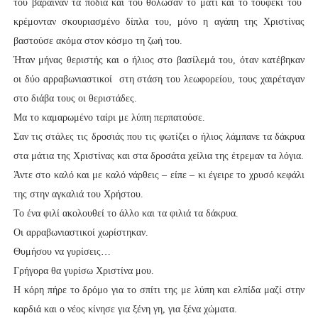
του βάραιναν τα πόδια και του θόλωσαν το μάτι και το τουφέκι του
κρέμονταν σκουριασμένο δίπλα του, μόνο η αγάπη της Χριστίνας
βαστούσε ακόμα στον κόσμο τη ζωή του.
Ήταν μήνας θεριστής και ο ήλιος στο βασίλεμά του, όταν κατέβηκαν
οι δύο αρραβωνιαστικοί στη στάση του λεωφορείου, τους χαιρέταγαν
στο διάβα τους οι θεριστάδες.
Μα το καμαρωμένο ταίρι με λύπη περπατούσε.
Σαν τις στάλες τις δροσιάς που τις φωτίζει ο ήλιος λάμπανε τα δάκρυα
στα μάτια της Χριστίνας και στα δροσάτα χείλια της έτρεμαν τα λόγια.
Άντε στο καλό και με καλό νάρθεις – είπε – κι έγειρε το χρυσό κεφάλι
της στην αγκαλιά του Χρήστου.
Το ένα φιλί ακολουθεί το άλλο και τα φιλιά τα δάκρυα.
Οι αρραβωνιαστικοί χωρίστηκαν.
Θυμήσου να γυρίσεις…
Γρήγορα θα γυρίσω Χριστίνα μου.
Η κόρη πήρε το δρόμο για το σπίτι της με λύπη και ελπίδα μαζί στην
καρδιά και ο νέος κίνησε για ξένη γη, για ξένα χώματα.