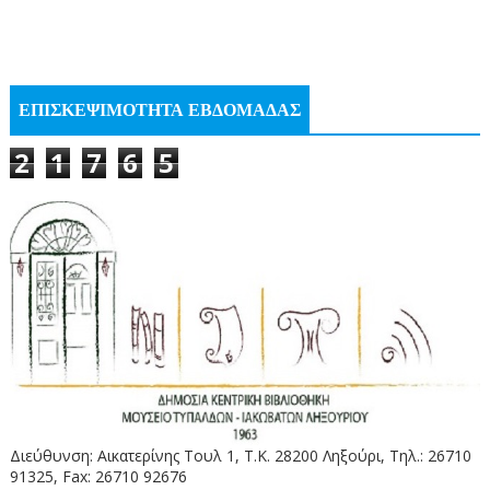
ΕΠΙΣΚΕΨΙΜΟΤΗΤΑ ΕΒΔΟΜΑΔΑΣ
2
1
7
6
5
Διεύθυνση: Αικατερίνης Τουλ 1, Τ.Κ. 28200 Ληξούρι, Τηλ.: 26710
91325, Fax: 26710 92676