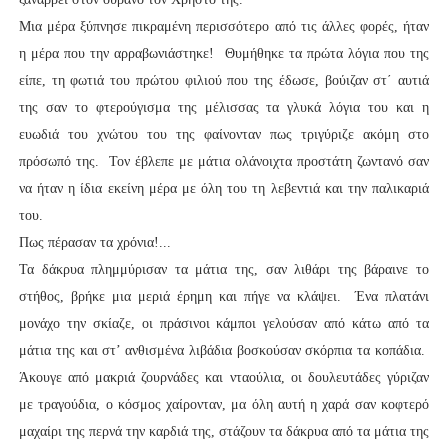
Μια μέρα ξύπνησε πικραμένη περισσότερο από τις άλλες φορές, ήταν
η μέρα που την αρραβωνιάστηκε! Θυμήθηκε τα πρώτα λόγια που της
είπε, τη φωτιά του πρώτου φιλιού που της έδωσε, βούιζαν στ΄ αυτιά
της σαν το φτερούγισμα της μέλισσας τα γλυκά λόγια του και η
ευωδιά του χνώτου του της φαίνονταν πως τριγύριζε ακόμη στο
πρόσωπό της. Τον έβλεπε με μάτια ολάνοιχτα προστάτη ζωντανό σαν
να ήταν η ίδια εκείνη μέρα με όλη του τη λεβεντιά και την παλικαριά
του.
Πως πέρασαν τα χρόνια!...
Τα δάκρυα πλημμύρισαν τα μάτια της, σαν λιθάρι της βάραινε το
στήθος, βρήκε μια μεριά έρημη και πήγε να κλάψει. Ένα πλατάνι
μονάχο την σκίαζε, οι πράσινοι κάμποι γελούσαν από κάτω από τα
μάτια της και στ’ ανθισμένα λιβάδια βοσκούσαν σκόρπια τα κοπάδια.
Άκουγε από μακριά ζουρνάδες και νταούλια, οι δουλευτάδες γύριζαν
με τραγούδια, ο κόσμος χαίρονταν, μα όλη αυτή η χαρά σαν κοφτερό
μαχαίρι της περνά την καρδιά της, στάζουν τα δάκρυα από τα μάτια της