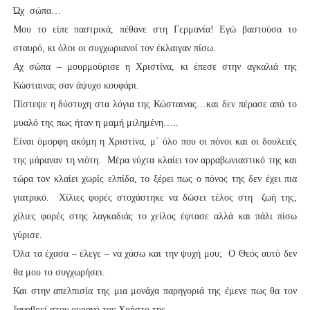
Ώχ σώπα…
Μου το είπε παστρικά, πέθανε στη Γερμανία! Εγώ βαστούσα το
σταυρό, κι όλοι οι συγχωριανοί τον έκλαιγαν πίσω.
Αχ σώπα – μουρμούρισε η Χριστίνα, κι έπεσε στην αγκαλιά της
Κώσταινας σαν άψυχο κουφάρι.
Πίστεψε η δύστυχη στα λόγια της Κώσταινας…και δεν πέρασε από το
μυαλό της πως ήταν η μαμή μιλημένη…..
Είναι όμορφη ακόμη η Χριστίνα, μ΄ όλο που οι πόνοι και οι δουλειές
της μάραναν τη νιότη. Μέρα νύχτα κλαίει τον αρραβωνιαστικό της και
τώρα τον κλαίει χωρίς ελπίδα, το ξέρει πως ο πόνος της δεν έχει πια
γιατρικό. Χίλιες φορές στοχάστηκε να δώσει τέλος στη ζωή της,
χίλιες φορές στης λαγκαδιάς το χείλος έφτασε αλλά και πάλι πίσω
γύρισε.
Όλα τα έχασα – έλεγε – να χάσω και την ψυχή μου; Ο Θεός αυτό δεν
θα μου το συγχωρήσει.
Και στην απελπισία της μια μονάχα παρηγοριά της έμενε πως θα τον
ξαναβρεί στον ουρανό τον Χρήστο της.