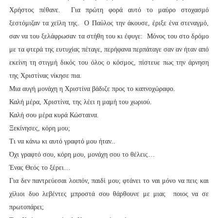
Χρήστος πέθανε. Για πρώτη φορά αυτό το μαύρο στοχασμό
ξεστόμιζαν τα χείλη της. Ο Παύλος την άκουσε, έριξε ένα στεναγμό,
σαν να του ξελάφρωσαν τα στήθη του κι έφυγε: Μόνος του στο δρόμο
με τα φτερά της ευτυχίας πέταγε, περήφανα περπάταγε σαν αν ήταν από
εκείνη τη στιγμή δικός του όλος ο κόσμος, πίστευε πως την άρνηση
της Χριστίνας νίκησε πια.
Μια αυγή μονάχη η Χριστίνα βάδιζε προς το καπνοχώραφο.
Καλή μέρα, Χριστίνα, της λέει η μαμή του χωριού.
Καλή σου μέρα κυρά Κώσταινα.
Ξεκίνησες, κόρη μου;
Τι να κάνω κι αυτό γραφτό μου ήταν..
Όχι γραφτό σου, κόρη μου, μονάχη σου το θέλεις…
Ένας Θεός το ξέρει…
Για δεν παντρεύεσαι λοιπόν, παιδί μου; φτάνει το ναι μόνο να πεις και
χίλιοι δυο λεβέντες μπροστά σου θάρθουνε με μιας ποιος να σε
πρωτοπάρει;