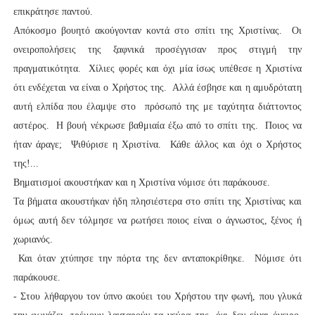
επικράτησε παντού.
Απόκοσμο βουητό ακούγονταν κοντά στο σπίτι της Χριστίνας. Οι
ονειροπολήσεις της ξαφνικά προσέγγισαν προς στιγμή την
πραγματικότητα. Χίλιες φορές και όχι μία ίσως υπέθεσε η Χριστίνα
ότι ενδέχεται να είναι ο Χρήστος της. Αλλά έσβησε και η αμυδρότατη
αυτή ελπίδα που έλαμψε στο πρόσωπό της με ταχύτητα διάττοντος
αστέρος. Η βουή νέκρωσε βαθμιαία έξω από το σπίτι της. Ποιος να
ήταν άραγε; Ψιθύρισε η Χριστίνα. Κάθε άλλος και όχι ο Χρήστος
της!...
Βηματισμοί ακουστήκαν και η Χριστίνα νόμισε ότι παράκουσε.
Τα βήματα ακουστήκαν ήδη πλησιέστερα στο σπίτι της Χριστίνας και
όμως αυτή δεν τόλμησε να ρωτήσει ποιος είναι ο άγνωστος, ξένος ή
χωριανός.
Και όταν χτύπησε την πόρτα της δεν ανταποκρίθηκε. Νόμισε ότι
παράκουσε.
- Στου λήθαργου τον ύπνο ακούει του Χρήστου την φωνή, που γλυκά