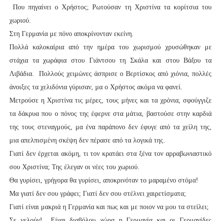
Που πηγαίνει ο Χρήστος; Ρωτούσαν τη Χριστίνα τα κορίτσια του
χωριού.
Στη Γερμανία με πόνο αποκρίνονταν εκείνη.
Πολλά καλοκαίρια από την ημέρα του χωρισμού χρυσώθηκαν με
στάχια τα χωράφια στου Γιάντσου τη Σκάλα και στου Βάξου τα
Λιβάδια. Πολλούς χειμώνες άσπρισε ο Βερτίσκος από χιόνια, πολλές
άνοιξες τα χελιδόνια γύρισαν, μα ο Χρήστος ακόμα να φανεί.
Μετρούσε η Χριστίνα τις μέρες, τους μήνες και τα χρόνια, σφούγγιζε
τα δάκρυα που ο πόνος της έφερνε στα μάτια, βαστούσε στην καρδιά
της τους στεναγμούς, μα ένα παράπονο δεν έφυγε από τα χείλη της,
μια απελπισμένη σκέψη δεν πέρασε από τα λογικά της.
Γιατί δεν έρχεται ακόμη, τι τον κρατάει στα ξένα τον αρραβωνιαστικό
σου Χριστίνα; Της έλεγαν οι νέες του χωριού.
Θα γυρίσει, γρήγορα θα γυρίσει, αποκρινόταν το μαραμένο στόμα!
Μα γιατί δεν σου γράφει; Γιατί δεν σου στέλνει χαιρετίσματα;
Γιατί είναι μακριά η Γερμανία και πως και με ποιον να μου τα στείλει;
Σε γελούν! Είναι διαβόλου χώρα η Γερμανία και οι Γερμανίδες