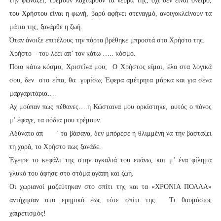
την φωνάζει, τρέμουν λαχταρούν τα νεύρα της, όχι δεν είναι όνειρο,
του Χρήστου είναι η φωνή, βαρύ αφήνει στεναγμό, ανοιγοκλείνουν τα
μάτια της, ξανάρθε η ζωή.
Όταν άνοιξε επιτέλους την πόρτα βρέθηκε μπροστά στο Χρήστο της.
Χρήστο – του λέει απ’ τον κάτω ….. κόσμο.
Ποιο κάτω κόσμο, Χριστίνα μου; Ο Χρήστος είμαι, έλα στα λογικά
σου, δεν στο είπα, θα γυρίσω; Έφερα αμέτρητα μάρκα και για σένα
μαργαριτάρια….
Αχ μούπαν πως πέθανες….η Κώσταινα μου ορκίστηκε, αυτός ο πόνος
μ’ έφαγε, τα πόδια μου τρέμουν.
Αδύνατο απ
' τα βάσανα, δεν μπόρεσε η θλιμμένη να την βαστάξει
τη χαρά, το Χρήστο πως ξανάδε.
Έγειρε το κεφάλι της στην αγκαλιά του επάνω, και μ’ ένα φίλημα
γλυκό του άφησε στο στόμα αγάπη και ζωή.
Οι χωριανοί μαζεύτηκαν στο σπίτι της και τα «ΧΡΟΝΙΑ ΠΟΛΛΑ»
αντήχησαν στο ερημικό έως τότε σπίτι της. Τι θαυμάσιος
χαιρετισμός!