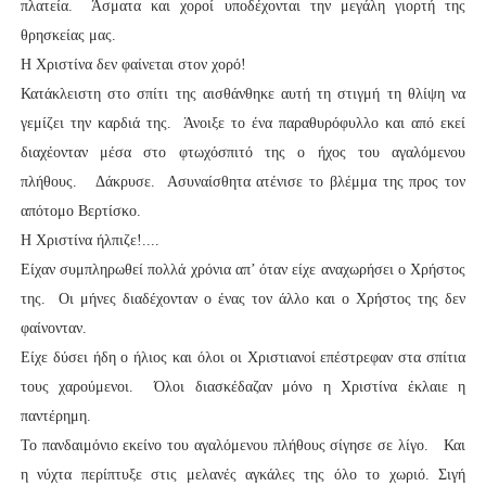
πλατεία. Άσματα και χοροί υποδέχονται την μεγάλη γιορτή της
θρησκείας μας.
Η Χριστίνα δεν φαίνεται στον χορό!
Κατάκλειστη στο σπίτι της αισθάνθηκε αυτή τη στιγμή τη θλίψη να
γεμίζει την καρδιά της. Άνοιξε το ένα παραθυρόφυλλο και από εκεί
διαχέονταν μέσα στο φτωχόσπιτό της ο ήχος του αγαλόμενου
πλήθους. Δάκρυσε. Ασυναίσθητα ατένισε το βλέμμα της προς τον
απότομο Βερτίσκο.
Η Χριστίνα ήλπιζε!....
Είχαν συμπληρωθεί πολλά χρόνια απ’ όταν είχε αναχωρήσει ο Χρήστος
της. Οι μήνες διαδέχονταν ο ένας τον άλλο και ο Χρήστος της δεν
φαίνονταν.
Είχε δύσει ήδη ο ήλιος και όλοι οι Χριστιανοί επέστρεφαν στα σπίτια
τους χαρούμενοι. Όλοι διασκέδαζαν μόνο η Χριστίνα έκλαιε η
παντέρημη.
Το πανδαιμόνιο εκείνο του αγαλόμενου πλήθους σίγησε σε λίγο. Και
η νύχτα περίπτυξε στις μελανές αγκάλες της όλο το χωριό. Σιγή