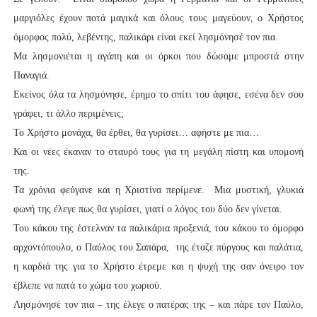
μαργιόλες έχουν ποτά μαγικά και όλους τους μαγεύουν, ο Χρήστος
όμορφος πολύ, λεβέντης, παλικάρι είναι εκεί λησμόνησέ τον πια.
Μα λησμονιέται η αγάπη και οι όρκοι που δώσαμε μπροστά στην
Παναγιά.
Εκείνος όλα τα λησμόνησε, έρημο το σπίτι του άφησε, εσένα δεν σου
γράφει, τι άλλο περιμένεις;
Το Χρήστο μονάχα, θα έρθει, θα γυρίσει… αφήστε με πια…
Και οι νέες έκαναν το σταυρό τους για τη μεγάλη πίστη και υπομονή
της.
Τα χρόνια φεύγανε και η Χριστίνα περίμενε. Μια μυστική, γλυκιά
φωνή της έλεγε πως θα γυρίσει, γιατί ο λόγος του δύο δεν γίνεται.
Του κάκου της έστελναν τα παλικάρια προξενιά, του κάκου το όμορφο
αρχοντόπουλο, ο Παύλος του Σαπάρα, της έταζε πύργους και παλάτια,
η καρδιά της για το Χρήστο έτρεμε και η ψυχή της σαν όνειρο τον
έβλεπε να πατά το χώμα του χωριού.
Λησμόνησέ τον πια – της έλεγε ο πατέρας της – και πάρε τον Παύλο,