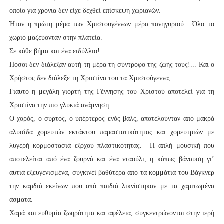
οποίο για χρόνια δεν είχε δεχθεί επίσκεψη χωριανών.
Ήταν η πρώτη μέρα των Χριστουγέννων μέρα πανηγυριού. Όλο το
χωριό μαζεύονταν στην πλατεία.
Σε κάθε βήμα και ένα ειδύλλιο!
Πόσοι δεν διάλεξαν αυτή τη μέρα τη σύντροφο της ζωής τους!... Και ο
Χρήστος δεν διάλεξε τη Χριστίνα του τα Χριστούγεννα;
Γιαυτό η μεγάλη γιορτή της Γέννησης του Χριστού αποτελεί για τη
Χριστίνα την πιο γλυκιά ανάμνηση.
Ο χορός, ο συρτός, ο υπέρτερος ενός βάλς, αποτελούνταν από μακρά
αλυσίδα χορευτών εκτάκτου παραστατικότητας και χορευτριών με
λυγερή κορμοστασιά εξόχου πλαστικότητας. Η απλή μουσική που
αποτελείται από ένα ζουρνά και ένα νταούλι, η κάπως βάναυση γι’
αυτιά εξευγενισμένα, συγκινεί βαθύτερα από τα κομμάτια του Βάγκνερ
την καρδιά εκείνων που από παιδιά λικνίστηκαν με τα χαριτωμένα
άσματα.
Χαρά και ευθυμία ζωηρότητα και αφέλεια, συγκεντρώνονται στην ιερή