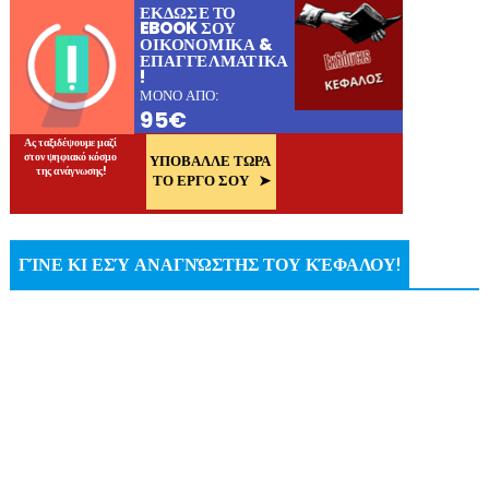
ΓΊΝΕ ΚΙ ΕΣΎ ΑΝΑΓΝΏΣΤΗΣ ΤΟΥ ΚΈΦΑΛΟΥ!