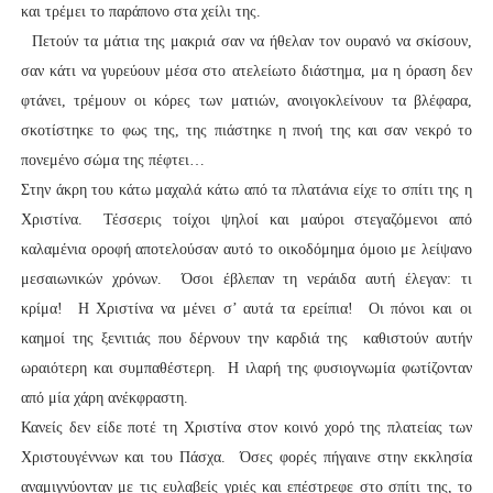
και τρέμει το παράπονο στα χείλι της.
Πετούν τα μάτια της μακριά σαν να ήθελαν τον ουρανό να σκίσουν,
σαν κάτι να γυρεύουν μέσα στο ατελείωτο διάστημα, μα η όραση δεν
φτάνει, τρέμουν οι κόρες των ματιών, ανοιγοκλείνουν τα βλέφαρα,
σκοτίστηκε το φως της, της πιάστηκε η πνοή της και σαν νεκρό το
πονεμένο σώμα της πέφτει…
Στην άκρη του κάτω μαχαλά κάτω από τα πλατάνια είχε το σπίτι της η
Χριστίνα. Τέσσερις τοίχοι ψηλοί και μαύροι στεγαζόμενοι από
καλαμένια οροφή αποτελούσαν αυτό το οικοδόμημα όμοιο με λείψανο
μεσαιωνικών χρόνων. Όσοι έβλεπαν τη νεράιδα αυτή έλεγαν: τι
κρίμα! Η Χριστίνα να μένει σ’ αυτά τα ερείπια! Οι πόνοι και οι
καημοί της ξενιτιάς που δέρνουν την καρδιά της καθιστούν αυτήν
ωραιότερη και συμπαθέστερη. Η ιλαρή της φυσιογνωμία φωτίζονταν
από μία χάρη ανέκφραστη.
Κανείς δεν είδε ποτέ τη Χριστίνα στον κοινό χορό της πλατείας των
Χριστουγέννων και του Πάσχα. Όσες φορές πήγαινε στην εκκλησία
αναμιγνύονταν με τις ευλαβείς γριές και επέστρεφε στο σπίτι της, το