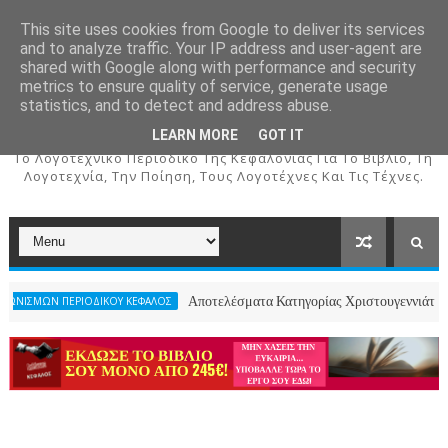
This site uses cookies from Google to deliver its services
and to analyze traffic. Your IP address and user-agent are
shared with Google along with performance and security
metrics to ensure quality of service, generate usage
ΚΕΦΑΛΟΣ
statistics, and to detect and address abuse.
LEARN MORE
GOT IT
To Λογοτεχνικό Περιοδικό Της Κεφαλονιάς Για Το Βιβλίο, Τη
Λογοτεχνία, Την Ποίηση, Τους Λογοτέχνες Και Τις Τέχνες.
Αποτελέσματα Κατηγορίας Χριστουγεννιάτικου Ποιήματος- 2
ΟΔΙΚΟΥ ΚΕΦΑΛΟΣ