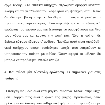
έργα τέχνης. Στα σπιτικά υπήρχαν στρωμένα όμορφα κεντητά.
Ακόμη και τα φλιτζανάκια του καφέ ήταν κομψοτεχνήματα. Πλέον
δε δίνουμε βάση στην καλαισθησία. Επικρατεί μονάχα ο
προσωπικός ναρκισσισμός. Επικεντρωθήκαμε στην εξωτερική
εμφάνιση του εαυτού μας και ξεχάσαμε να ομορφύνουμε και λίγο
τους γύρω μας και κυρίως την ψυχή μας. Έτσι η ποίηση δε
βρίσκει εύφορο έδαφος ν’ ανθίσει. Παρ’όλα αυτά είμαι αισιόδοξη
γιατί υπάρχουν ακόμη ευαίσθητες ψυχές που λατρεύουν κι
υπηρετούν την ποίηση με πάθος. Όσον αφορά το μέλλον, δε
μπορώ να προβλέψω. Απλώς ελπίζω.
4. Και τώρα μία δύσκολη ερώτηση. Τι σημαίνει για σας
ποίηση;
Η ποίηση για μένα είναι κάτι μαγικό, ζωντανό. Μιλάει στην ψυχή
μου. Θαρρώ πως είναι η φωνή της ψυχής. Προσωπικά, όταν
βρίσκομαι σε έντονη συναισθηματική φόρτιση, αποφορτίζομαι με