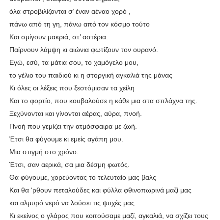
όλα στροβιλίζονται σ’ έναν αέναο χορό ,
πάνω από τη γη, πάνω από τον κόσμο τούτο
Και σμίγουν μακριά, στ’ αστέρια.
Παίρνουν λάμψη κι αιώνια φωτίζουν τον ουρανό.
Εγώ, εσύ, τα μάτια σου, το χαμόγελο μου,
το γέλιο του παιδιού κι η στοργική αγκαλιά της μάνας
Κι όλες οι λέξεις που ξεστόμισαν τα χείλη
Και το φορτίο, που κουβαλούσε η κάθε μια στα σπλάχνα της.
Ξεχύνονται και γίνονται αέρας, αύρα, πνοή.
Πνοή που γεμίζει την ατμόσφαιρα με ζωή.
Έτσι θα φύγουμε κι εμείς αγάπη μου.
Μια στιγμή στο χρόνο.
Έτσι, σαν αερικά, σα μια δέσμη φωτός.
Θα φύγουμε, χορεύοντας το τελευταίο μας βαλς
Και θα ‘ρθουν πεταλούδες και φύλλα φθινοπωρινά μαζί μας
και αλμυρό νερό να λούσει τις ψυχές μας
Κι εκείνος ο γλάρος που κοιτούσαμε μαζί, αγκαλιά, να σχίζει τους