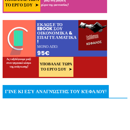
ΓΊΝΕ ΚΙ ΕΣΎ ΑΝΑΓΝΏΣΤΗΣ ΤΟΥ ΚΈΦΑΛΟΥ!