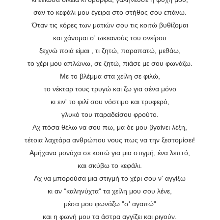
σαν το κεφάλι μου έγειρα στο στήθος σου επάνω.
Όταν τις κόρες των ματιών σου τις κοιτώ βυθίζομαι
και χάνομαι σ' ωκεανούς του ονείρου
ξεχνώ ποιά είμαι , τι ζητώ, παραπατώ, μεθάω,
το χέρι μου απλώνω, σε ζητώ, πιάσε με σου φωνάζω.
Με το βλέμμα στα χείλη σε φιλώ,
το νέκταρ τους τρυγώ και ζω για σένα μόνο
κι ειν' το φιλί σου νόστιμο και τρυφερό,
γλυκό του παραδείσου φρούτο.
Αχ πόσα θέλω να σου πω, μα δε μου βγαίνει λέξη,
τέτοια λαχτάρα ανθρώπου νους πως να την ξεστομίσει!
Αμήχανα μονάχα σε κοιτώ για μια στιγμή, ένα λεπτό,
και σκύβω το κεφάλι.
Αχ να μπορούσα μια στιγμή το χέρι σου ν' αγγίξω
κι αν "καληνύχτα" τα χείλη μου σου λένε,
μέσα μου φωνάζω "σ' αγαπώ"
και η φωνή μου τα άστρα αγγίζει και ριγούν.