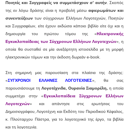
Ποιητές και Συγγραφείς να συμμετάσχουν σ' αυτήν
. Σκοπός
της εν λόγω δράσης είναι η προβολή μέσω
αφιερωμάτων και
συνεντεύξεων
των σύγχρονων Ελλήνων Λογοτεχνών, Ποιητών
και Συγγραφέων, είτε έχουν εκδώσει κάποιο βιβλίο είτε όχι και η
δημιουργία του πρώτου τόμου της «
Ηλεκτρονικής
Εγκυκλοπαίδειας των Σύγχρονων Ελλήνων Λογοτεχνών
», η
οποία θα συσταθεί σε μία ανεξάρτητη ιστοσελίδα με τη μορφή
ηλεκτρονικών τόμων και την έκδοση δωρεάν e-book.
Στη σημερινή μας παρουσίαση στα πλαίσια της δράσης:
«
ΣΥΓΧΡΟΝΟΙ ΕΛΛΗΝΕΣ ΛΟΓΟΤΕΧΝΕΣ
», θα σας
παρουσιάσουμε τη
Λογοτέχνιδα,
Ουρανία Σιαμορέλη
,
η οποία
συμμετέχει στην «
Εγκυκλοπαίδεια Σύγχρονων Ελλήνων
Λογοτεχνών
» και απάντησε στις ερωτήσεις του
Δημοσιογράφου, Λογοτέχνη και Εκδότη του Περιοδικού Κέφαλος,
κ. Πλούταρχου Πάστρα, για το λογοτεχνικό της έργο, τα βιβλία
και τη λογοτεχνία.