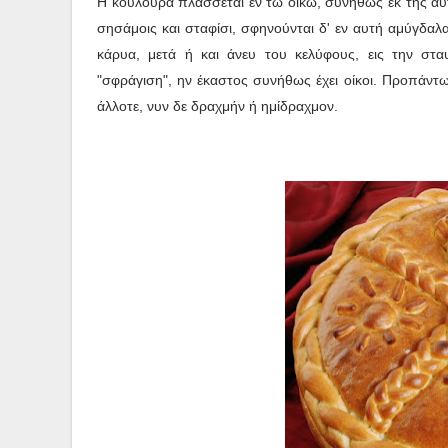
Η κουλούρα πλάσσεται εν τω οίκω, συνήθως εκ της αυ
σησάμοις και σταφίσι, σφηνούνται δ' εν αυτή αμύγδαλα
κάρυα, μετά ή και άνευ του κελύφους, εις την στ
"σφράγιση", ην έκαστος συνήθως έχει οίκοι. Προπάντω
άλλοτε, νυν δε δραχμήν ή ημίδραχμον.