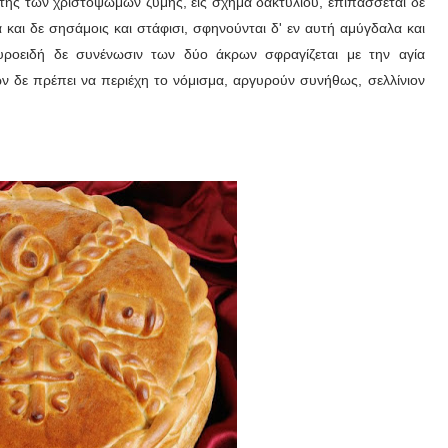
τής των χριστοψώμων ζύμης, εις σχήμα δακτυλίου, επιπάσσεται δε
 και δε σησάμοις και στάφισι, σφηνούνται δ' εν αυτή αμύγδαλα και
αυροειδή δε συνένωσιν των δύο άκρων σφραγίζεται με την αγία
ν δε πρέπει να περιέχη το νόμισμα, αργυρούν συνήθως, σελλίνιον