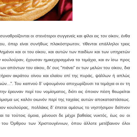
ναθροίζονται οι στενότεροι συγγενείς και φίλοι εις τον οίκον, ένθα
υ, όπερ είναι συνήθως πλακόστρωτον, τίθενται επάλληλοι τρεις
κλημένοι και οι του οίκου, και αυτών των παιδίων και των υπηρετών
ν κουλούραν, έχουσαν ημικεχαραγμένα τα τεμάχια, και εν ίσω προς
ν απόντων του οίκου, δι' ους "πιάνει" εν των μελών του οίκου, δια
οτήριον ακράτου οίνου και ελαίου επί της πυράς, ψάλλων ή απλώς
μών...". Του καπνού δ' υψουμένου αποχωρίζουσι τα τεμάχια οι εν τη
 την έρευναν περί του νομίσματος, διότι εις όποιον πέση θεωρείται
ο νόμισμα ως καλόν οιωνόν περί της ταχείας αυτών αποκαταστάσεως.
ιον κουλούρας, πολλάκις δ' έπεται αμέσως το νηστήσιμον δείπνον
αι τα τούτοις όμοια, μένουσι δε μέχρι βαθείας νυκτός, έως ου οι
ν του Όρθρου των Χριστουγέννων, όπου άλλοτε μετέβαινον όλοι