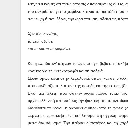
εξηγήσει κανείς ότι πίσω από τις δεισιδαιμονίες αυτές, 
του ανθρώπου για το χειμώνα και για τα σκοτάδια του,
σαν ευχή ή σαν ξόρκι, την ώρα που σημαδεύει τις πόρτ
Χριστός γεννάται,
το φως αξαίνει
και το σκοτεινό μικραίνει.
Και η ελπίδα «ν' αξήνει» το φως οδηγεί βέβαια τη σκέ
κόσμος για την κτηνοτροφία και τη σοδειά.
Ωραία όμως είναι στην Κεφαλονιά, όπως και στην άλλ
που συνδυάζει τη λατρεία της φωτιάς και της εστίας (δη
Είναι μια τελετή που συγκεντρώνει πολλά έθιμα τη
αρχαιοελληνική σπουδή ως την ψαλτική του απολυτίκιο
Μαζεύεται το βράδυ η οικογένεια γύρω από τη φωτιά (ό
φέρνει μια φρεσκοψημένη κουλτούρα, στρογγυλή, σφραγ
μέσα ένα νόμισμα. Την παίρνει ο πατέρας και τη χαράζ