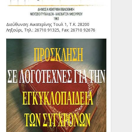
Διεύθυνση: Αικατερίνης Τουλ 1, Τ.Κ. 28200
Ληξούρι, Τηλ.: 26710 91325, Fax: 26710 92676