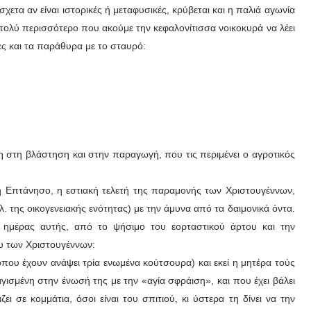
άσχετα αν είναι ιστορικές ή μεταφυσικές, κρύβεται και η παλιά αγωνία
 πολύ περισσότερο που ακούμε την κεφαλονίτισσα νοικοκυρά να λέει
ες και τα παράθυρα με το σταυρό:
ψη στη βλάστηση και στην παραγωγή, που τις περιμένει ο αγροτικός
η Επτάνησο, η εστιακή τελετή της παραμονής των Χριστουγέννων,
λ. της οικογενειακής ενότητας) με την άμυνα από τα δαιμονικά όντα.
ς ημέρας αυτής, από το ψήσιμο του εορταστικού άρτου και την
υ των Χριστουγέννων:
που έχουν ανάψει τρία ενωμένα κούτσουρα) και εκεί η μητέρα τούς
ισμένη στην ένωσή της με την «αγία σφράιση», και που έχει βάλει
ει σε κομμάτια, όσοι είναι του σπιτιού, κι ύστερα τη δίνει να την