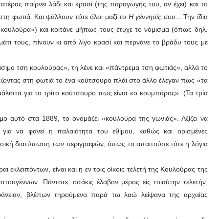
έρας παίρνει λάδι και κρασί (της παραγωγής του, αν έχει) και το
τη φωτιά. Και ψάλλουν τότε όλοι μαζί το
Η γέννησίς σου
... Την ίδια
 κουλούρα») και κοιτάνε μήπως τους έτυχε το νόμισμα (όπως δηλ.
μάτι τους, πίνουν κι από λίγο κρασί και περνάνε το βράδυ τους με
σιμο τση κουλούρας», τη λένε και «πάντρεμα τση φωτιάς», αλλά το
άζοντας στη φωτιά το ένα κούτσουρο πλάι στο άλλο έλεγαν πως «τα
άλιστα για το τρίτο κούτσουρο πως είναι «ο κουμπάρος». (Τα τρία
μο αυτό στα 1889, το ονομάζει «κουλούρα της γωνιάς». Αξίζει να
ια να φανεί η παλαιότητα του εθίμου, καθώς και ορισμένες
σσική διατύπωση των περιγραφών, όπως το απαιτούσε τότε η λόγια
εκλειπόντων, είναι και η εν τοις οίκοις τελετή της Κουλούρας της
στουγέννων. Πάντοτε, οσάκις έλαβον μέρος είς τοιαύτην τελετήν,
φάνειαν, βλέπων τηρούμενα παρά τω λαώ λείψανα της αρχαίας