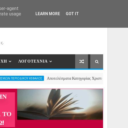
ΕΡΓΑΤΕΣ
ΝΕΕΣ ΣΥΝΕΡΓΑΣΙΕΣ
ΕΠΙΚΟΙΝΩΝΙΑ
user-agent
erate usage
LEARN MORE
GOT IT
ς.
ΥΧΗ
ΛΟΓΟΤΕΧΝΙΑ
Αποτελέσματα Κατηγορίας Χριστουγεννιάτικου Ποιήματος- 2ος
ΚΟΥ ΚΕΦΑΛΟΣ