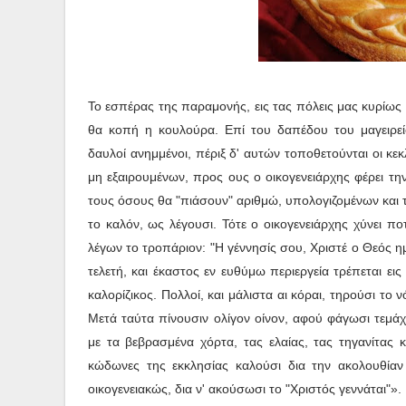
Το εσπέρας της παραμονής, εις τας πόλεις μας κυρίως συ
θα κοπή η κουλούρα. Επί του δαπέδου του μαγειρείο
δαυλοί ανημμένοι, πέριξ δ' αυτών τοποθετούνται οι κε
μη εξαιρουμένων, προς ους ο οικογενειάρχης φέρει τη
τους όσους θα "πιάσουν" αριθμώ, υπολογιζομένων και τω
το καλόν, ως λέγουσι. Τότε ο οικογενειάρχης χύνει π
λέγων το τροπάριον: "Η γέννησίς σου, Χριστέ ο Θεός η
τελετή, και έκαστος εν ευθύμω περιεργεία τρέπεται εις
καλορίζικος. Πολλοί, και μάλιστα αι κόραι, τηρούσι τ
Μετά ταύτα πίνουσιν ολίγον οίνον, αφού φάγωσι τεμάχ
με τα βεβρασμένα χόρτα, τας ελαίας, τας τηγανίτας κ
κώδωνες της εκκλησίας καλούσι δια την ακολουθία
οικογενειακώς, δια ν' ακούσωσι το "Χριστός γεννάται"».