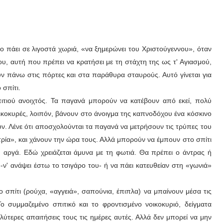
 πάει σε λιγοστά χωριά, «να ξημερώνει του Χριστούγεννου», όταν
, αυτή που πρέπει να κρατήσει με τη στάχτη της ως τ' Αγιασμού,
ν πάνω στις πόρτες και στα παράθυρα σταυρούς. Αυτό γίνεται για
 σπίτι.
τιού ανοιχτός. Τα παγανά μπορούν να κατέβουν από εκεί, πολύ
οικοκυρές, λοιπόν, βάνουν στο άνοιγμα της καπνοδόχου ένα κόσκινο
ν. Λένε ότι αποσχολούνται τα παγανά να μετρήσουν τις τρύπες του
ρία», και χάνουν την ώρα τους. Αλλά μπορούν να έμπουν στο σπίτι
 αργά. Εδώ χρειάζεται άμυνα με τη φωτιά. Θα πρέπει ο άντρας ή
υ -ν' ανάψει έστω το τσιγάρο του- ή να πάει κατευθείαν στη «γωνιά»
 το σπίτι (ρούχα, «αγγειά», σαπούνια, έπιπλα) να μπαίνουν μέσα τις
ο συμμαζεμένο σπιτικό και το φροντισμένο νοικοκυριό, δείγματα
λύτερες απαιτήσεις τους τις ημέρες αυτές. Αλλά δεν μπορεί να μην