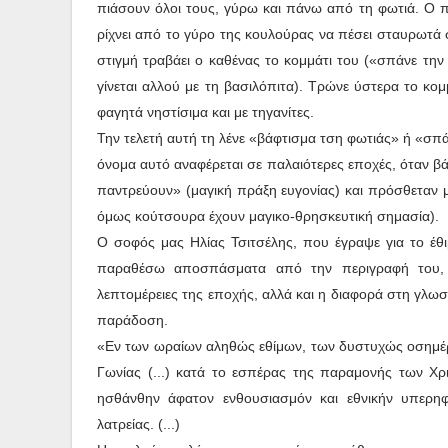
πιάσουν όλοι τους, γύρω και πάνω από τη φωτιά. Ο πατ
ρίχνει από το γύρο της κουλούρας να πέσει σταυρωτά σ
στιγμή τραβάει ο καθένας το κομμάτι του («σπάνε την
γίνεται αλλού με τη βασιλόπιτα). Τρώνε ύστερα το κομ
φαγητά νηστίσιμα και με τηγανίτες.
Την τελετή αυτή τη λένε «βάφτισμα τση φωτιάς» ή «σπά
όνομα αυτό αναφέρεται σε παλαιότερες εποχές, όταν β
παντρεύουν» (μαγική πράξη ευγονίας) και πρόσθεταν μ
όμως κούτσουρα έχουν μαγικο-θρησκευτική σημασία).
Ο σοφός μας Ηλίας Τσιτσέλης, που έγραψε για το έθι
παραθέσω αποσπάσματα από την περιγραφή του, γ
λεπτομέρειες της εποχής, αλλά και η διαφορά στη γλω
παράδοση.
«Εν των ωραίων αληθώς εθίμων, των δυστυχώς οσημέραι 
Γωνίας (...) κατά το εσπέρας της παραμονής των Χρι
ησθάνθην άφατον ενθουσιασμόν και εθνικήν υπερη
λατρείας. (...)