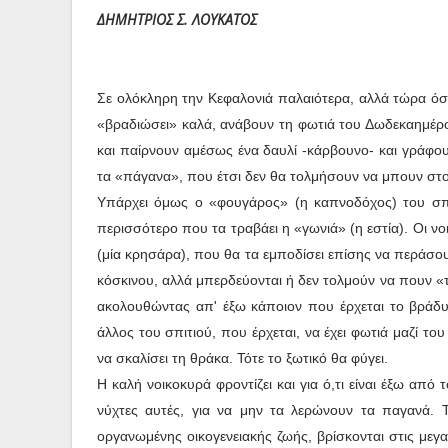
ΔΗΜΗΤΡΙΟΣ Σ. ΛΟΥΚΑΤΟΣ
Σε ολόκληρη την Κεφαλονιά παλαιότερα, αλλά τώρα όσο
«βραδιώσει» καλά, ανάβουν τη φωτιά του Δωδεκαημέρου
και παίρνουν αμέσως ένα δαυλί -κάρβουνο- και γράφου
τα «πάγανα», που έτσι δεν θα τολμήσουν να μπουν στο
Υπάρχει όμως ο «φουγάρος» (η καπνοδόχος) του σπι
περισσότερο που τα τραβάει η «γωνιά» (η εστία). Οι ν
(μία κρησάρα), που θα τα εμποδίσει επίσης να περάσου
κόσκινου, αλλά μπερδεύονται ή δεν τολμούν να πουν «τ
ακολουθώντας απ' έξω κάποιον που έρχεται το βράδυ
άλλος του σπιτιού, που έρχεται, να έχει φωτιά μαζί το
να σκαλίσει τη θράκα. Τότε το ξωτικό θα φύγει.
Η καλή νοικοκυρά φροντίζει και για ό,τι είναι έξω από
νύχτες αυτές, για να μην τα λερώνουν τα παγανά. Τ
οργανωμένης οικογενειακής ζωής, βρίσκονται στις μεγα